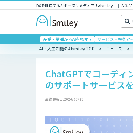
DXを推進するAIポータルメディア「AIsmiley」｜ A
検
索:
産業・業種からAIを探す
サービス・技術から
AI・人工知能のAIsmiley TOP
ニュース
ChatGPTでコーデ
のサポートサービス
最終更新日:2024/03/29