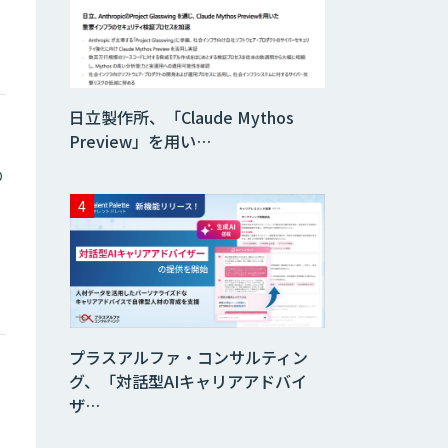
貴社専用ナレッジ
AI構築
日立製作所、「Claude Mythos
SELFBOT AIエ
ージェント
Preview」を用い…
の
HEROZ ASK
異常検知AI
プラスアルファ・コンサルティン
需要予測＋業務最
グ、「対話型AIキャリアアドバイ
適化AIシステム
ザ…
『KISS』