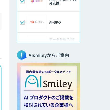
発支援
AI-BPO
データ分析/AI開
発/コンサルティン
グ
AIsmileyからご案内
Docify（ドシファ
イ）
imprai ezKotae
ログミーツ
powered by