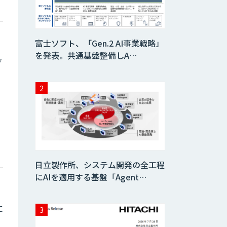
WAN-RECORD
Plus
富士ソフト、「Gen.2 AI事業戦略」
を発表。共通基盤整備しA…
グ
Explaza 生成AI
Partner｜ 顧客対
応・接客 特化
Wanderlust RAG
コンシェルジュ
Dify導入支援
日立製作所、システム開発の全工程
にAIを適用する基盤「Agent…
Dify開発支援
に