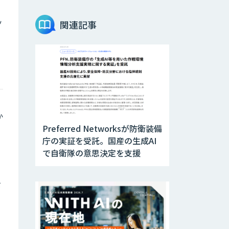
AI音声生成
ElevenLabs
ッ
関連記事
imprai ezCheck
miibo
か
Preferred Networksが防衛装備
庁の実証を受託。国産の生成AI
AI活用e-Learning
サービス
で自衛隊の意思決定を支援
。
CAIWA Service
を
Viii（カイワサー
ビスヴィー）
RAGデータ作成ツ