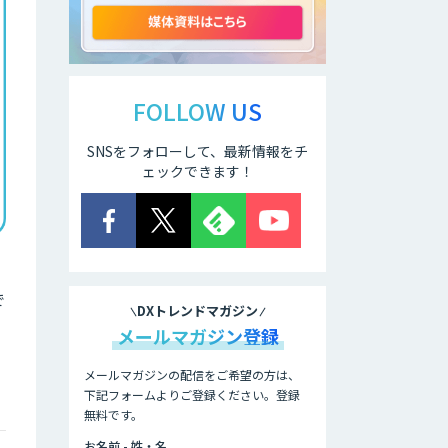
GPT-4
JOINT AI Flow
byGMO
FOLLOW US
SNSをフォローして、最新情報をチ
AIR-NEXUS
ェックできます！
secondz
Agentsense
で
DXトレンドマガジン
Smart Search
メールマガジン登録
メールマガジンの配信をご希望の方は、
下記フォームよりご登録ください。登録
法人向けAIエージ
ェント「OfficeAI
無料です。
社員」
お名前 - 姓・名