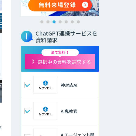
ChatGPT連携サービスを
資料請求
全て無料！
選択中の資料を請求する
神対応AI
AI鬼教官
率
AIエージェント開