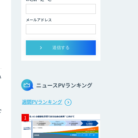
2層ナレッジ×AI
。
で顧客コミュニケ
ーションを効率化
メールアドレス
「ZEROCK」
＜Dify活用＞AIエ
ージェントDRIVE
運営を自動化し、
コミュニティで収
益化する
ュ
「TIMEWELL
ニュースPVランキング
BASE」
週間PVランキング
WARP NEXT
で
LINE WORKS
AiNote