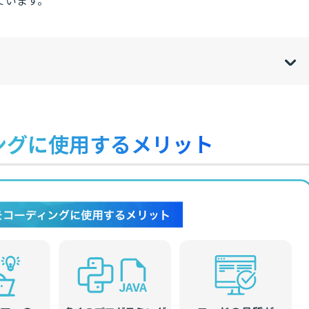
ています。
w
de
o
[
[
]
]
sh
hi
ィングに使用するメリット