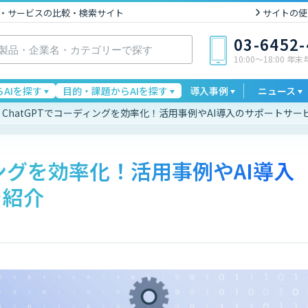
I製品・サービスの比較・検索サイト
サイトの使
03-6452
10:00〜18:00 年
AIを探す
目的・課題からAIを探す
導入事例
ニュース
ChatGPTでコーディングを効率化！活用事例やAI導入のサポートサー
ィングを効率化！活用事例やAI導入
を紹介