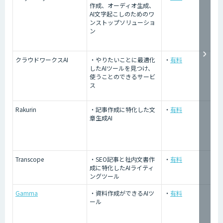
作成、オーディオ生成、
AI文字起こしのためのワ
ンストップソリューショ
ン
クラウドワークスAI
・やりたいことに最適化
・
有料
したAIツールを見つけ、
使うことのできるサービ
ス
Rakurin
・記事作成に特化した文
・
有料
章生成AI
Transcope
・SEO記事と社内文書作
・
有料
成に特化したAIライティ
ングツール
Gamma
・資料作成ができるAIツ
・
有料
ール