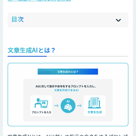
ow
de
目次
[
[
]
]
sh
hi
文章生成AIとは？