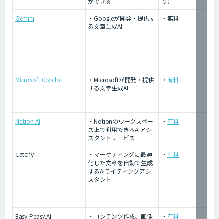
ができる
り）
Gemini
・Googleが開発・提供す
・無料
る文章生成AI
Microsoft Copilot
・Microsoftが開発・提供
・
有料
する文章生成AI
Notion AI
・Notionのワークスペー
・
有料
ス上で利用できるAIアシ
スタントサービス
Catchy
・マーケティングに最適
・
有料
化した文章を自動で生成
するAIライティングアシ
スタント
Easy-Peasy.AI
・コンテンツ作成、画像
・
有料