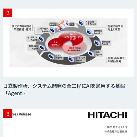
SaaS・サブスク向け収益管理プラット
フォーム「ソアスク」
JOINT AI Flow byGMO
Teachme Biz
日立製作所、システム開発の全工程にAIを適用する基盤
「Agent…
AIR-NEXUS
Acompany セキュアチャット