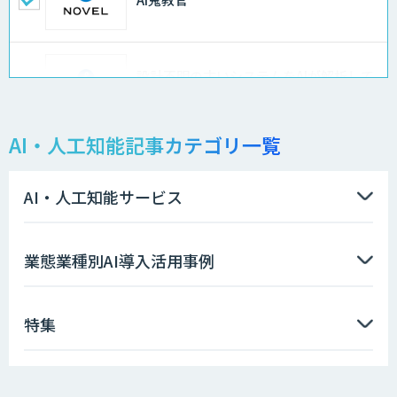
設計不明の古いシステムをAIが解析して
仕様書化「システム解析AI」
AI・人工知能記事カテゴリ一覧
LLMOチェキ
AI・人工知能サービス
AIエージェント開発支援
業態業種別AI導入活用事例
特集
AIエンジニアアカデミー（バイブコーデ
ィング研修）