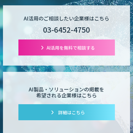
POPstation
AI活用のご相談したい企業様はこちら
03-6452-4750
業務特化型AIエージェントの開発支援
「業務AIプロ」
AI活用を無料で相談する
Dify導入支援
AI製品・ソリューションの掲載を
希望される企業様はこちら
Dify開発支援
詳細はこちら
PATPOST