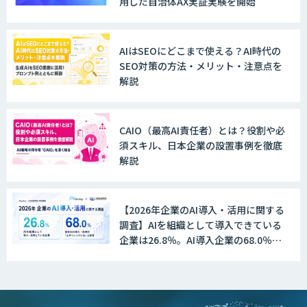
用した自治体AX実証実験を開始
Explaza 生成AI Partner｜AIエージェン
ト
AIはSEOにどこまで使える？AI時代の
SEO対策の方法・メリット・注意点を
解説
GENIEE SFA/CRM
CAIO（最高AI責任者）とは？役割や必
須スキル、日本企業の設置事例を徹底
WAN-RECORD Plus
解説
【2026年企業のAI導入・活用に関する
Explaza 生成AI Partner | AX
調査】AIを組織として導入できている
企業は26.8％。AI導入企業の68.0％
が、自社でのAI導入・活用は「上手く
いっている」と回答
Wanderlust RAG コンシェルジュ