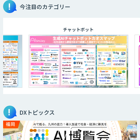
今注目のカテゴリー
aiDAPTIV+
チャットボット
ELYZA Works with KDDI
JAPAN AI KNOWLEDGE
医療文書作成を効率化する生成
AI「OPTiM AI ホスピタル」
DXトピックス
オーダーメイドAI人材育成研修