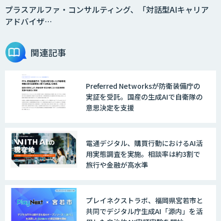
ョンを効率化「ZEROCK」
プラスアルファ・コンサルティング、「対話型AIキャリア
アドバイザ…
＜Dify活用＞AIエージェントDRIVE
関連記事
Preferred Networksが防衛装備庁の
戦略策定から実装まで一気通貫のAIエー
実証を受託。国産の生成AIで自衛隊の
ジェント開発
意思決定を支援
WARP NEXT
電通デジタル、購買行動におけるAI活
用実態調査を実施。相談率は約3割で
旅行や金融が高水準
LINE WORKS AiNote
プレイネクストラボ、福岡県宮若市と
共同でデジタル庁生成AI「源内」を活