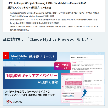
AI価格調査ツールSmapra
日立製作所、「Claude Mythos Preview」を用い…
secondz Agentsense
Smart Search
法人向けAIエージェント「OfficeAI社
員」
2層ナレッジ×AIで顧客コミュニケーシ