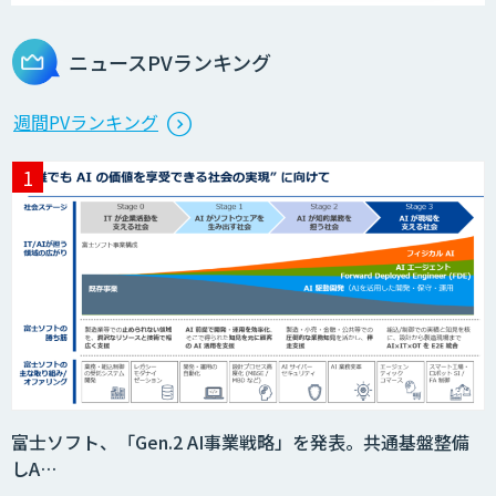
Microcosm×AIエンジニアでオンプレミ
スのAI導入支援サービス
ニュースPVランキング
生成AI活用 1day ブートキャンプ
週間PVランキング
データ分析エージェント
「AI課題の⽬利き」コンサルティングサ
ービス
フィジカルAI・AIロボット向け教師デー
富士ソフト、「Gen.2 AI事業戦略」を発表。共通基盤整備
タ収集・作成
しA…