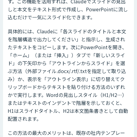
す。この機能を活用すれば、Claudeでスライドの見出
しと本文をテキスト形式で作成し、PowerPointに流し
込むだけで一気にスライド化できます。
具体的には、Claudeに「各スライドのタイトルと本文
を階層構造で出力してください」と指示し、生成され
たテキストをコピーします。次にPowerPointを開き、
「ホーム」（または「挿入」）タブで「新しいスライ
ド」の下矢印から「アウトラインからスライド」を選
ぶ方法（外部ファイル.docx/.rtf/.txtを指定して取り込
み）か、表示を「アウトライン表示」に切り替えてク
リップボードからテキストを貼り付ける方法のいずれ
かで実行します。Wordの見出しスタイル（H1/H2…）
またはテキストのインデントで階層を示しておくと、
H1はスライドタイトル、H2は本文箇条書きとして自動
配置されます。
この方法の最大のメリットは、既存の社内テンプレー