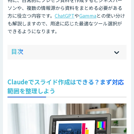
ソンや、複数の情報源から資料をまとめる必要がある
方に役立つ内容です。
ChatGPT
や
Gamma
との使い分け
も解説しますので、用途に応じた最適なツール選択が
できるようになります。
ow
de
目次
[
[
]
]
sh
hi
Claudeでスライド作成はできる？まず対応
範囲を整理しよう