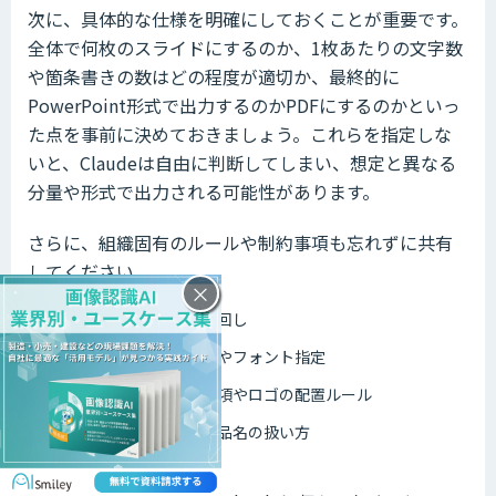
次に、具体的な仕様を明確にしておくことが重要です。
全体で何枚のスライドにするのか、1枚あたりの文字数
や箇条書きの数はどの程度が適切か、最終的に
PowerPoint形式で出力するのかPDFにするのかといっ
た点を事前に決めておきましょう。これらを指定しな
いと、Claudeは自由に判断してしまい、想定と異なる
分量や形式で出力される可能性があります。
さらに、組織固有のルールや制約事項も忘れずに共有
してください。
×
使用禁止の表現や言い回し
会社のブランドカラーやフォント指定
必ず含めるべき免責事項やロゴの配置ルール
競合他社名や特定の製品名の扱い方