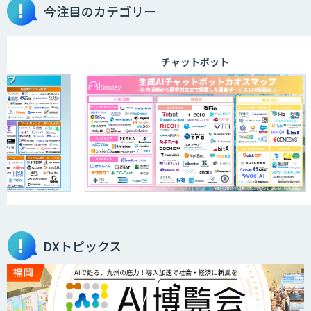
物品輸出から留学生・研究者のバックチ
今注目のカテゴリー
ェックまで自動化。輸出管理
AI「TRAFEED」
チャットボット
JOINT AI Flow byGMO
AIR-NEXUS
営業支援/ 業務自動化 AI
DXトピックス
secondz Agentsense