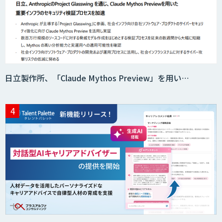
Web接客を進化させる対話型AIエージェ
ント「AI’mON for WEB」
日立製作所、「Claude Mythos Preview」を用い…
AIエージェント構築支援サービス
スクレイプPro
SAT
DX推進のパートナーに「ジンベイ 生成