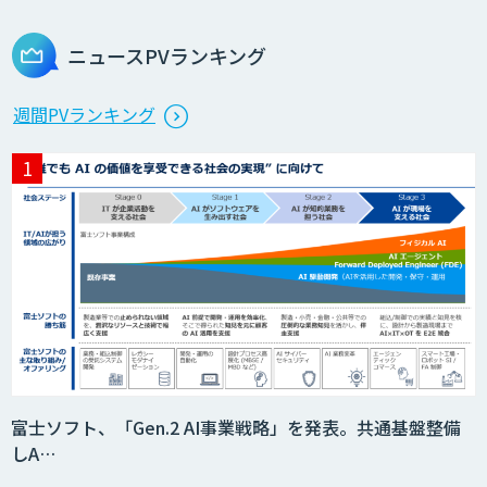
ビス
ニュースPVランキング
製造業特化型オーダーメイドAI開発（知
週間PVランキング
財/FMEA/電気回路/CAD/外観検査）
異常検知AI
需要予測＋業務最適化AIシステム
『KISS』
imprai ezCheck
富士ソフト、「Gen.2 AI事業戦略」を発表。共通基盤整備
しA…