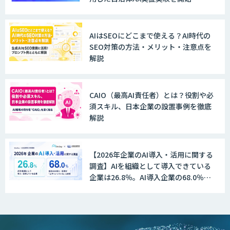
MANA Buddy
AIはSEOにどこまで使える？AI時代の
SEO対策の方法・メリット・注意点を
解説
データ構造化ソリューション「DX-laei」
CAIO（最高AI責任者）とは？役割や必
須スキル、日本企業の設置事例を徹底
MµgenGAI
解説
【2026年企業のAI導入・活用に関する
図面検索AI
調査】AIを組織として導入できている
企業は26.8％。AI導入企業の68.0％
が、自社でのAI導入・活用は「上手く
いっている」と回答
図面生成AI