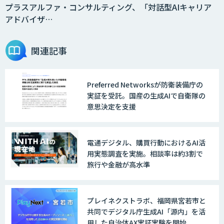
AI・DXコンサルティング」
プラスアルファ・コンサルティング、「対話型AIキャリア
アドバイザ…
Agentforce
関連記事
Preferred Networksが防衛装備庁の
JAPAN AI SALES
実証を受託。国産の生成AIで自衛隊の
意思決定を支援
JAPAN AI MARKETING
電通デジタル、購買行動におけるAI活
用実態調査を実施。相談率は約3割で
旅行や金融が高水準
ノウハウが必要な受注業務をAIエージェ
ントが自動処理します 『Knowfa（ノウ
ファ）受注AIエージェント』
プレイネクストラボ、福岡県宮若市と
共同でデジタル庁生成AI「源内」を活
用した自治体AX実証実験を開始