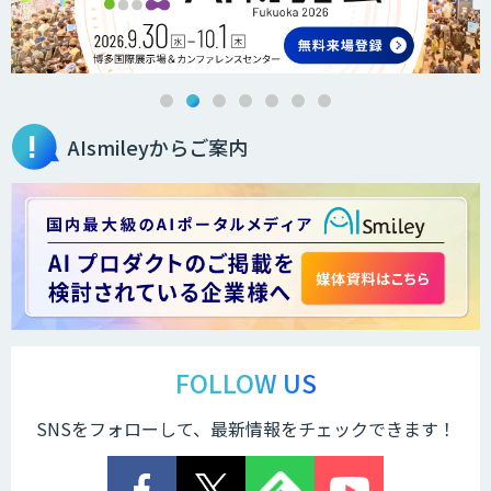
法人向けAIエージェント「OfficeAI社
員」
AIsmileyからご案内
2層ナレッジ×AIで顧客コミュニケーシ
ョンを効率化「ZEROCK」
＜Dify活用＞AIエージェントDRIVE
戦略策定から実装まで一気通貫のAIエー
ジェント開発
FOLLOW US
SNSをフォローして、最新情報をチェックできます！
Explaza 生成AI Partner｜AIエージェン
ト