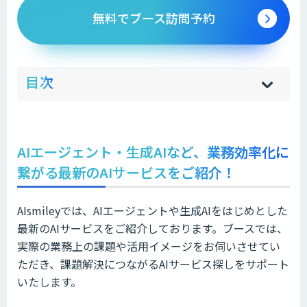
無料でブース訪問予約
ow
de
目次
[
[
]
]
sh
hi
AIエージェント・生成AIなど、業務効率化に
繋がる最新のAIサービスをご紹介！
AIsmileyでは、AIエージェントや生成AIをはじめとした
最新のAIサービスをご紹介しております。ブースでは、
実際の業務上の課題や活用イメージをお伺いさせてい
ただき、課題解決につながるAIサービス探しをサポート
いたします。