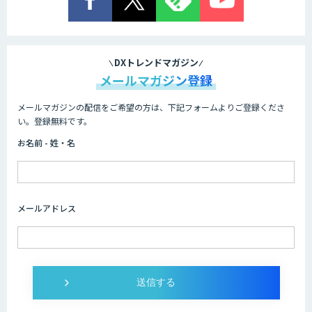
業務特化型AIエージェントの開発支援
「業務AIプロ」
DXトレンドマガジン
メールマガジン登録
メールマガジンの配信をご希望の方は、下記フォームよりご登録くださ
Dify導入支援
い。登録無料です。
お名前 - 姓・名
Dify開発支援
メールアドレス
SELFBOT AIエージェント
Dify導入・AIエージェント活用支援サー