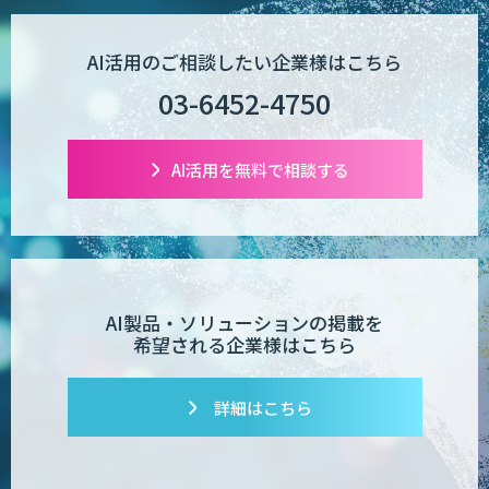
AI Worker
AI活用のご相談したい企業様はこちら
03-6452-4750
【営業特化】AIエージェント構築サービ
ス
AI活用を無料で相談する
TIGEREYE AGENT
AI製品・ソリューションの掲載を
希望される企業様はこちら
AI開発・伴走支援・内製化支援
詳細はこちら
「ジンベイ AI技術実装アドバイザリー」
サービス