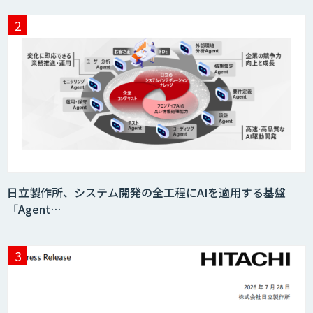
JAPAN AI HR
miibo
AIエージェントコース
日立製作所、システム開発の全工程にAIを適用する基盤
「Agent…
DELTA AI AGENT システム
ニーズを理解する対話型AIエージェント
「AI’mON for 展示会」