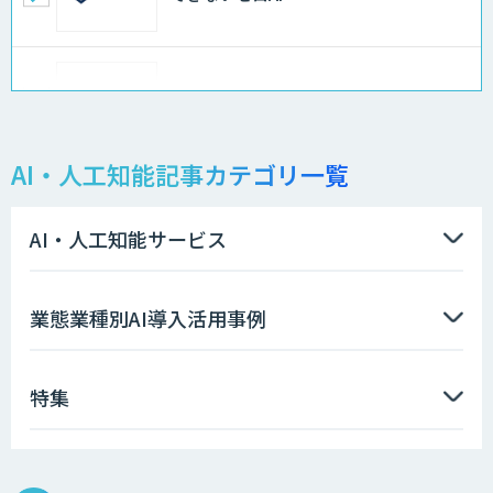
Docify（ドシファイ）
AI・人工知能記事カテゴリ一覧
STORM Platform
AI・人工知能サービス
imprai ezKotae
業態業種別AI導入活用事例
特集
データ分析エージェント