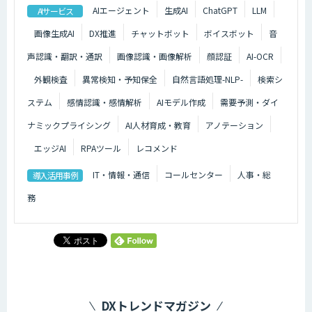
AIエージェント
生成AI
ChatGPT
LLM
AIサービス
画像生成AI
DX推進
チャットボット
ボイスボット
音
声認識・翻訳・通訳
画像認識・画像解析
顔認証
AI-OCR
外観検査
異常検知・予知保全
自然言語処理-NLP-
検索シ
ステム
感情認識・感情解析
AIモデル作成
需要予測・ダイ
ナミックプライシング
AI人材育成・教育
アノテーション
エッジAI
RPAツール
レコメンド
IT・情報・通信
コールセンター
人事・総
導入活用事例
務
DXトレンドマガジン