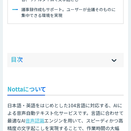
議事録作成もサポート。ユーザーが会議そのものに
集中できる環境を実現
ow
de
目次
[
[
]
]
sh
hi
Nottaについて
日本語・英語をはじめとした104言語に対応する、AIに
よる音声自動テキスト化サービスです。言語に合わせて
最適なAI
音声認識
エンジンを用いて、スピーディかつ高
精度の文字起こしを実現することで、作業時間の大幅