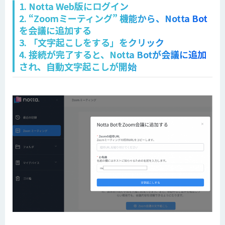
1. Notta Web版にログイン
2. “Zoomミーティング” 機能から、Notta Bot
を会議に追加する
3. 「文字起こしをする」をクリック
4. 接続が完了すると、Notta Botが会議に追加
され、自動文字起こしが開始