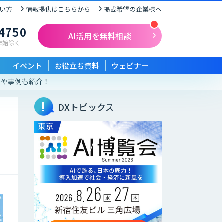
い方
情報提供はこちらから
掲載希望の企業様へ
-4750
AI活用を無料相談
末年始除く
イベント
お役立ち資料
ウェビナー
品や事例も紹介！
DXトピックス
く