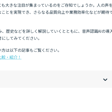
にも大きな注目が集まっているのをご存知でしょうか。人の声
まなことを実現でき、さらなる品質向上や業務効率化などが期待
み、歴史などを詳しく解説していくとともに、音声認識AIの導
考にしてみてください。
い方は以下の記事もご覧ください。
比較・紹介！
w
de
o
[
[
]
]
sh
hi