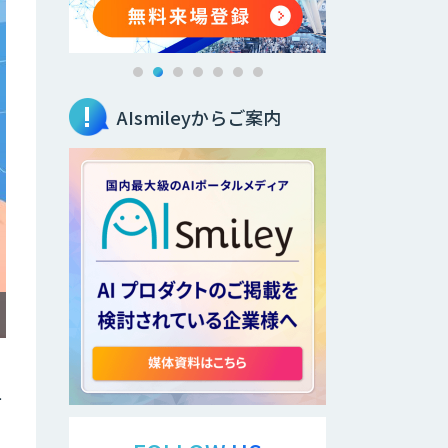
AIsmileyからご案内
上
。