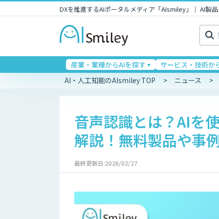
DXを推進するAIポータルメディア「AIsmiley」｜ A
検
索:
産業・業種からAIを探す
サービス・技術から
AI・人工知能のAIsmiley TOP
ニュース
音声認識とは？AIを
解説！無料製品や事
最終更新日:2026/02/27