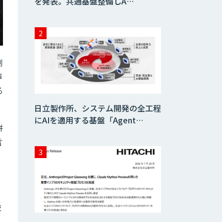
を発表。共通基盤整備しA…
例
声
る
日立製作所、システム開発の全工程
にAIを適用する基盤「Agent…
併
言
技