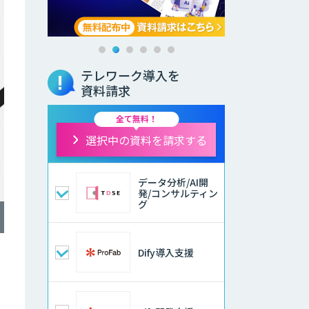
テレワーク導入を
資料請求
全て無料！
選択中の資料を請求する
データ分析/AI開
発/コンサルティン
グ
Dify導入支援