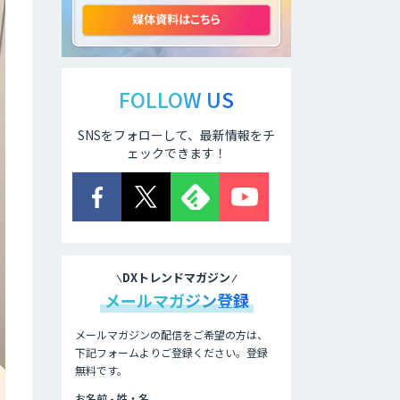
アポメイト
FOLLOW US
SNSをフォローして、最新情報をチ
生成AI環境構築サ
ービス
ェックできます！
LINE WORKS
PaperOn
DXトレンドマガジン
生成AIコンタクト
メールマガジン登録
センター
「HARMONY」
メールマガジンの配信をご希望の方は、
下記フォームよりご登録ください。登録
RICOH 受領請求書
無料です。
サービス
お名前 - 姓・名