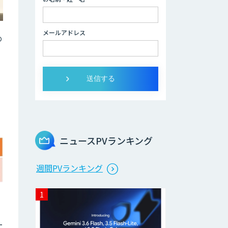
RICOH 受領納品書
メールアドレス
サービス
め
invox受取請求書
デジタルヒューマ
ン
ニュースPVランキング
スマホdeナビ
週間PVランキング
チャットプラス
ー