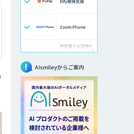
Dify開発支援
Zoom Phone
伴走型でAI活用を
定着させる「生成
AIブートキャン
プ」
AIsmileyからご案内
AIガイドライン策
き
定コンサルティン
グ
属人化からの脱却
へ「RAG構築サー
ビス」
Dify構築サービス