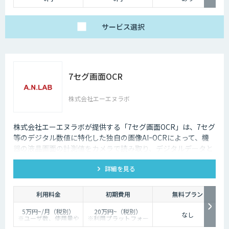
サービス
選択
7セグ画面OCR
株式会社エーエヌラボ
株式会社エーエヌラボが提供する「7セグ画面OCR」は、7セグ
等のデジタル数値に特化した独自の画像AIｰOCRによって、機
器の液晶画面の計測値をカメラで読み取り、デジタルデータと
して記録するサービスです
詳細を見る
利用料金
初期費用
無料プラン
5万円~/月（税別）
20万円~（税別）
なし
※ユーザ数、使用量や
※利用プラットフォー
カスタマイズ要望に応
ムや必要なチューニン