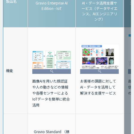
製品名
Gravio Enterprise AI
AI・データ活用支援サ
エ
Edition - IoT
ービス（データサイエ
ンス、AIエンジニアリ
ング）
機能
画像AIを用いた顔認証
お客様の課題に対して
高性
や人の動きなどの情報
AI・データを活用して
信機
や各種センサーによる
解決する支援サービス
の
IoTデータを簡単に統合
活用
Gravio Standard （標