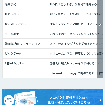
活用技術
AIの技術をさまざまな領域で活用するサー
技能レベル
AIは大量のデータを分析し、予測していく
検温IoTシステム
検温システムとスマホのビーコンアプリを
データ収集
これまではデータとして存在していなかっ
動向分析IoTソリューション
スマホのWi-Fiシグナルを受信するセン
ビッグデータ
ボリューム、種類、速度という3つの要素を
3密IoTシステム
店舗内に環境センサーを取り付けることに
IoT
「Internet of Things」の
プロダクト資料をまとめて
比較・確認したい方はこちら