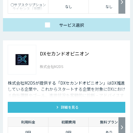
〇サブスクリプション
なし
なし
ライセンス（年額）
価格：オープン価格
※ライセンス価格はお
問い合わせください。
サービス
選択
※使用するPC1台あた
りに１ライセンスが必
要です。
※伴走サポート、初期
構築支援、PoC支援な
どもオプションサービ
スとしてご提供可能で
DXセカンドオピニオン
す。
株式会社M2DS
株式会社M2DSが提供する「DXセカンドオピニオン」はDX推進
している企業や、これからスタートする企業を対象にDXにおけ
る自社課題やゴール、進捗状況を客観的に診断・アドバイスす
るサービスです
詳細を見る
利用料金
初期費用
無料プラン
0円
0円
あり