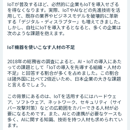
IoTが普及するほど、必然的に企業もIoTを導入せざる
を得なくなります。実際、IoTやAIなどの先進技術を活
用して、既存の業界やビジネスモデルを破壊的に革新
する「デジタル・ディスラプター」も増えてきました。
しかし、自社にIoTを導入するとなると、多くの企業は
次のような課題を抱えます。
IoT機器を使いこなす人材の不足
2018年の総務省の調査によると、AI・IoTの導入にあた
っての課題として「IoTの導入を先導する組織・人材の
不足」と回答する割合が多くを占めました。この割合
は諸外国に比べて2倍近いため、日本企業の大きな課題
と言えるでしょう。
この背景にあるのは、IoTを活用するにはハードウェ
ア、ソフトウェア、ネットワーク、セキュリティ（サイ
バー攻撃対策）などの広範囲をカバーできる人材が必
要になるためです。また、AIとの連携が必要なケースも
多く、AIに関する知識、技術を持つ人材も求められてい
ます。