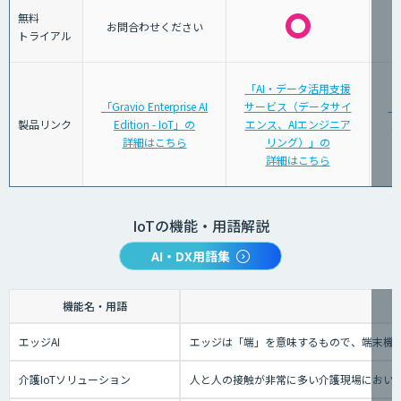
無料
お問合わせください
トライアル
「AI・データ活用支援
「Gravio Enterprise AI
サービス（データサイ
「
製品リンク
Edition - IoT」の
エンス、AIエンジニア
タ
詳細はこちら
リング）」の
詳細はこちら
IoTの機能・用語解説
AI・DX用語集
機能名・用語
エッジAI
エッジは「端」を意味するもので、端末機械
介護IoTソリューション
人と人の接触が非常に多い介護現場におい