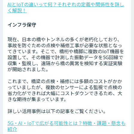
AIとIoTの違いって何？それぞれの定義や関係性を詳し
く解説！
インフラ保守
現在、日本の橋やトンネルの多くが老朽化しており、
事故を防ぐための点検や補修工事が必要な状態となっ
てきています。そこで、橋桁や橋脚に複数のIoT機器を
設置して、その機器で計測した振動データを5G回線で
収集・監視し、遠隔から橋の異常を検知する実証実験
が開始されました。
これまで、橋梁の点検・補修には多額のコストがかか
っていましたが、複数のセンサーによる監視で点検の
省力化ができれば大幅にコストダウンできるため、大
きな期待が集まっています。
詳しい活用事例は以下の記事をご覧ください。
5G・AI・IoTで広がる可能性とは？特徴・課題・懸念も
紹介