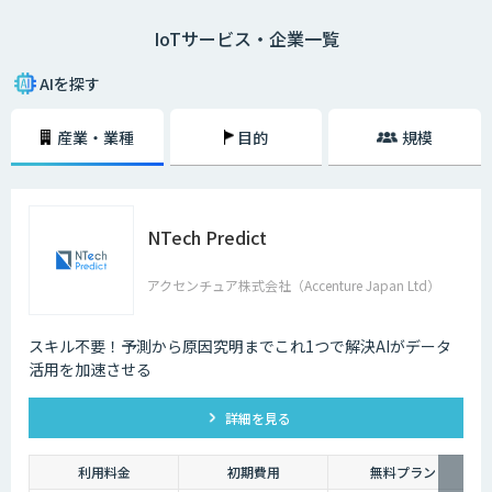
IoTサービス・企業一覧
二つ目は、モノのモニタリングです。モノにセンサーなどをつけ、その情
報をネットを通じて送信することで、遠隔からモノの状態を常に監視する
ことができます。
AIを探す
IoTによって、これまでできなかったモノの監視、制御が可能になるた
産業・業種
目的
規模
め、より便利で快適な生活ができるようになると期待されています。
NTech Predict
アクセンチュア株式会社（Accenture Japan Ltd）
スキル不要！予測から原因究明までこれ1つで解決AIがデータ
活用を加速させる
詳細を見る
利用料金
初期費用
無料プラン