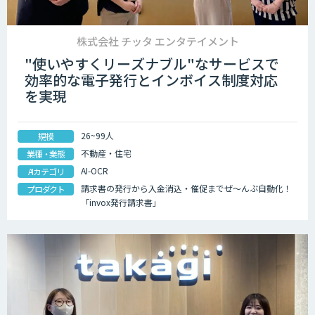
株式会社 チッタ エンタテイメント
"使いやすくリーズナブル"なサービスで
効率的な電子発行とインボイス制度対応
を実現
26~99人
規模
不動産・住宅
業種・業態
AI-OCR
AIカテゴリ
請求書の発行から入金消込・催促までぜ～んぶ自動化！
プロダクト
「invox発行請求書」