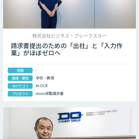
株式会社ビジネス・ブレークスルー
請求書提出のための「出社」と「入力作
業」がほぼゼロへ
-
規模
学校・教育
業種・業態
AI-OCR
AIカテゴリ
invox受取請求書
プロダクト