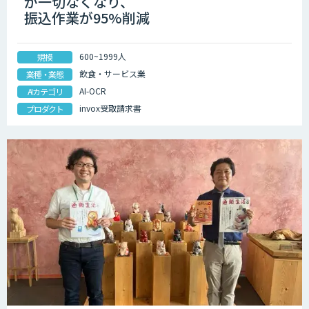
が一切なくなり、
振込作業が95%削減
600~1999人
規模
飲食・サービス業
業種・業態
AI-OCR
AIカテゴリ
invox受取請求書
プロダクト