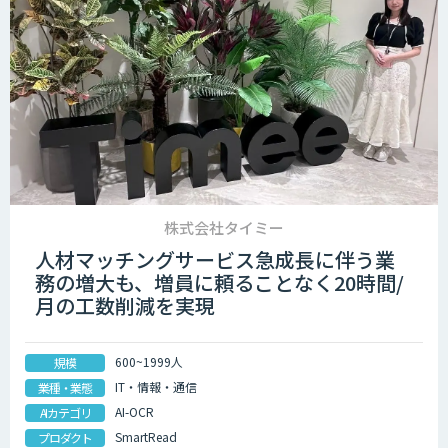
株式会社タイミー
人材マッチングサービス急成長に伴う業
務の増大も、増員に頼ることなく20時間/
月の工数削減を実現
600~1999人
規模
IT・情報・通信
業種・業態
AI-OCR
AIカテゴリ
SmartRead
プロダクト