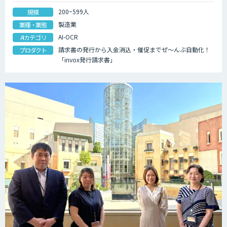
200~599人
規模
製造業
業種・業態
AI-OCR
AIカテゴリ
請求書の発行から入金消込・催促までぜ～んぶ自動化！
プロダクト
「invox発行請求書」