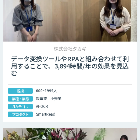
株式会社タカギ
データ変換ツールやRPAと組み合わせて利
用することで、3,894時間/年の効果を見込
む
600~1999人
規模
製造業
小売業
業種・業態
AI-OCR
AIカテゴリ
SmartRead
プロダクト