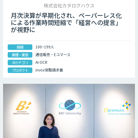
株式会社カタログハウス
月次決算が早期化され、ペーパーレス化
による作業時間短縮で「経営への提言」
が視野に
100~199人
規模
通信販売・Eコマース
業種・業態
AI-OCR
AIカテゴリ
invox受取請求書
プロダクト