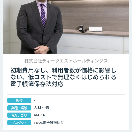
株式会社ディークエストホールディングス
初期費用なし、利用者数が価格に影響し
ない、低コストで無理なくはじめられる
電子帳簿保存法対応
-
規模
人材・HR
業種・業態
AI-OCR
AIカテゴリ
invox電子帳簿保存
プロダクト