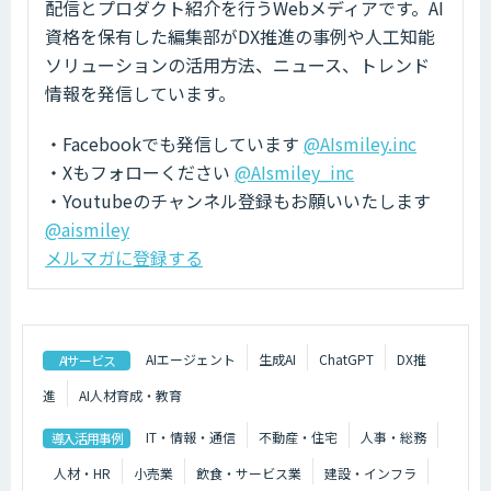
配信とプロダクト紹介を行うWebメディアです。AI
資格を保有した編集部がDX推進の事例や人工知能
ソリューションの活用方法、ニュース、トレンド
情報を発信しています。
・Facebookでも発信しています
@AIsmiley.inc
・Xもフォローください
@AIsmiley_inc
・Youtubeのチャンネル登録もお願いいたします
@aismiley
メルマガに登録する
AIエージェント
生成AI
ChatGPT
DX推
AIサービス
進
AI人材育成・教育
IT・情報・通信
不動産・住宅
人事・総務
導入活用事例
人材・HR
小売業
飲食・サービス業
建設・インフラ