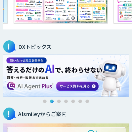
SAT
アラヤの画像認識AIソリューション
DXトピックス
アラヤの生成AI開発支援
アラヤのオーダーメイド型AI開発
ノウハウが必要な受注業務をAIエージェ
AIsmileyからご案内
ントが自動処理します 『Knowfa（ノウ
ファ）受注AIエージェント』