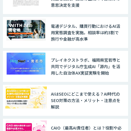
意思決定を支援
AIモデル開発
電通デジタル、購買行動におけるAI活
用実態調査を実施。相談率は約3割で
旅行や金融が高水準
PicMatch
プレイネクストラボ、福岡県宮若市と
共同でデジタル庁生成AI「源内」を活
用した自治体AX実証実験を開始
AIはSEOにどこまで使える？AI時代の
SEO対策の方法・メリット・注意点を
解説
CAIO（最高AI責任者）とは？役割や必