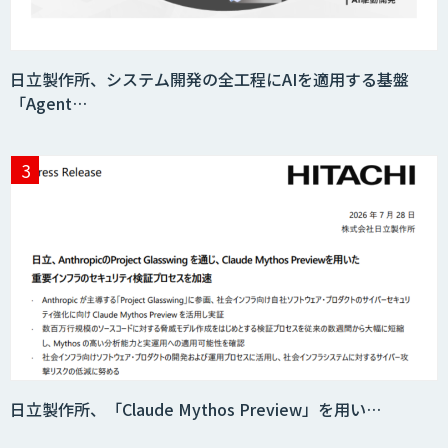
映像解析ソリューション kizkia
日立製作所、システム開発の全工程にAIを適用する基盤
「Agent…
スマート工場ソリューションkizkia-
Meter
Preferred Networks Visual Inspection
AI・DXコンサルティング事業 LLM・
ChatGPT
日立製作所、「Claude Mythos Preview」を用い…
Helpfeel