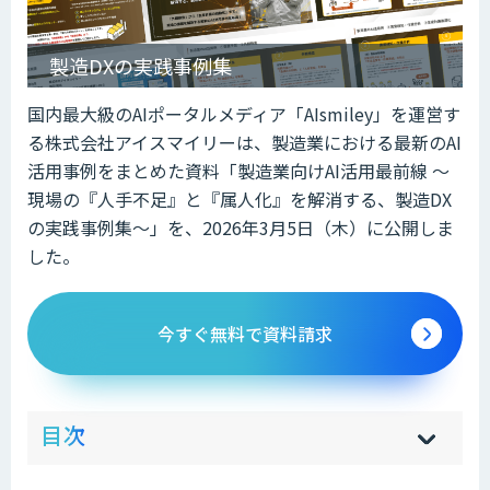
製造DXの実践事例集
国内最大級のAIポータルメディア「AIsmiley」を運営す
る株式会社アイスマイリーは、製造業における最新のAI
活用事例をまとめた資料「製造業向けAI活用最前線 ～
現場の『人手不足』と『属人化』を解消する、製造DX
の実践事例集～」を、2026年3月5日（木）に公開しま
した。
今すぐ無料で資料請求
ow
de
目次
[
[
]
]
sh
hi