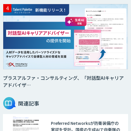
匠KIBIT零
saki-mori
AIカメラ「GAUDi EYE」
プラスアルファ・コンサルティング、「対話型AIキャリア
アドバイザ…
FUNNELシリーズ
関連記事
Preferred Networksが防衛装備庁の
低コスト・短納期のAI受託開発
実証を受託。国産の生成AIで自衛隊の