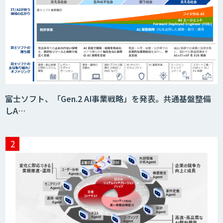
検図・照査AI
積算AI
ローカルLLM×RAG「Cosnex」
富士ソフト、「Gen.2 AI事業戦略」を発表。共通基盤整備
しA…
Video Questor
生産計画最適化AIソリューション