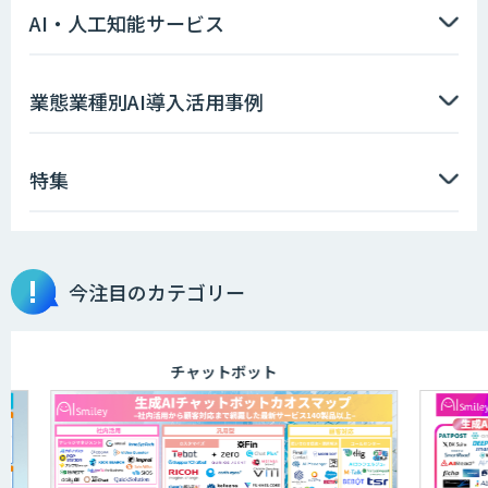
AI・人工知能サービス
異常検知AI
業態業種別AI導入活用事例
特集
需要予測＋業務最適化AIシステム
『KISS』
今注目のカテゴリー
manebi eラーニング
チャットボット
TDSEEye