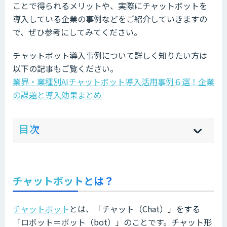
ことで得られるメリットや、実際にチャットボットを
導入している企業の事例などをご紹介していきますの
で、ぜひ参考にしてみてください。
チャットボット導入事例について詳しく知りたい方は
以下の記事もご覧ください。
業界・業種別AIチャットボット導入活用事例６選！企業
の課題と導入効果まとめ
ow
de
目次
[
[
]
]
sh
hi
チャットボットとは？
チャットボット
とは、「チャット（Chat）」をする
「ロボット＝ボット（bot）」のことです。チャット形