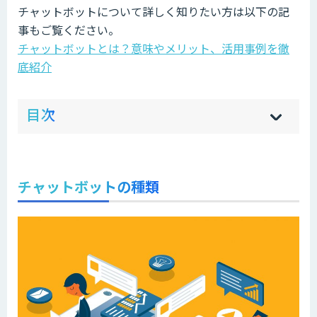
チャットボットについて詳しく知りたい方は以下の記
事もご覧ください。
チャットボットとは？意味やメリット、活用事例を徹
底紹介
ow
de
目次
[
[
]
]
sh
hi
チャットボットの種類