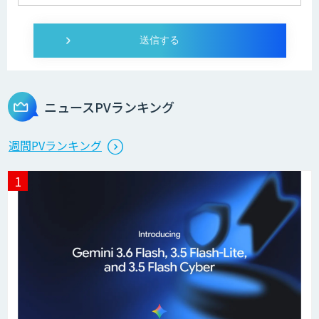
Web広告・SNS施策立案/レポーティング
自動化AIエージェント開発
Salesforce入力・ナーチャリング自動化
エージェント開発
ニュースPVランキング
営業特化型Dify導入支援・AIエージェン
週間PVランキング
ト開発
HEROZ ASK
異常検知AI