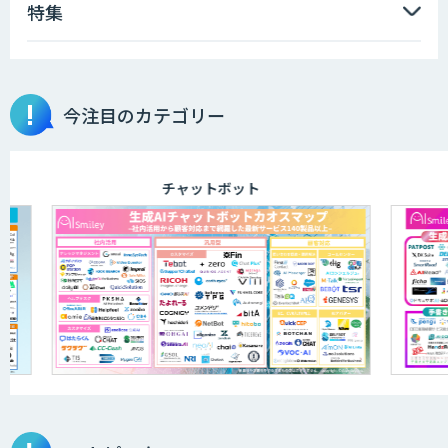
特集
imprai ezKotae
Microcosm×AIエンジニアでオンプレミ
今注目のカテゴリー
スのAI導入支援サービス
チャットボット
secondz Agentsense
Smart Search
法人向けAIエージェント「OfficeAI社
員」