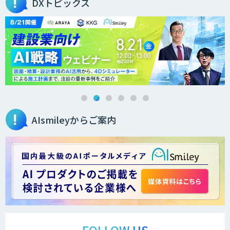
DXトピックス
2層ナレッジ×AIで顧客コミュニケーシ
ョンを効率化「ZEROCK」
＜Dify活用＞AIエージェントDRIVE
AIsmileyからご案内
WARP NEXT
Explaza 生成AI Partner｜ 顧客対応・接
客 特化
Dify導入支援