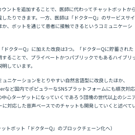
アカウントを追加することで、医師に代わってチャットボットか
覧したりできます。一方、医師は「ドクターQ」のサービスサイ
ほか、ボットを通じて患者に接触できるというコミュニケーシ
で「ドクターQ」に加えた改良は3つ。「ドクターQに貯蓄された
期することで、プライベートかつパブリックでもあるハイブリ
説明しています。
ミュニケーションをとりやすい自然言語型に改良したほか、
rやTwitterなど国内でポピュラーなSNSプラットフォームにも順次対応
の中心ターゲットになっていくであろう団塊の世代以上のシニ
ーに対応した音声ベースでのチャットも開発していくと述べて
断チャットボット「ドクターQ」のブロックチェーン化へ）