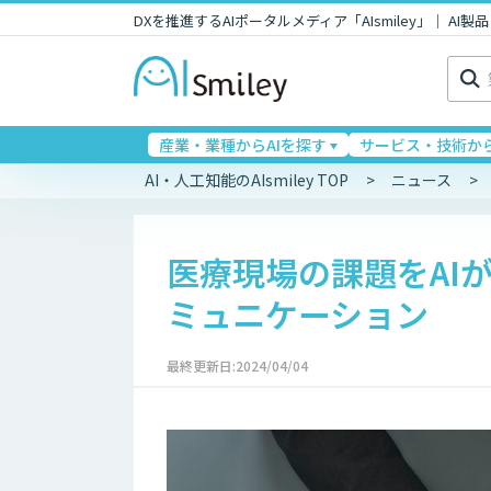
DXを推進するAIポータルメディア「AIsmiley」｜ A
検
索:
産業・業種からAIを探す
サービス・技術から
AI・人工知能のAIsmiley TOP
ニュース
医療現場の課題をAI
ミュニケーション
最終更新日:2024/04/04