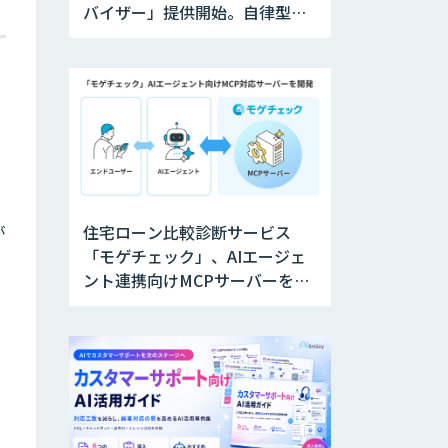
バイザー」提供開始。自律型人
材の育成を支援
、
住宅ローン比較診断サービス
が
「モゲチェック」、AIエージェ
ント連携向けMCPサーバーを公
開