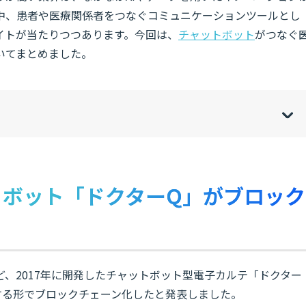
中、患者や医療関係者をつなぐコミュニケーションツールとし
イトが当たりつつあります。今回は、
チャットボット
がつなぐ
いてまとめました。
w
de
o
[
[
]
]
sh
hi
トボット「ドクターQ」がブロック
ど、2017年に開発したチャットボット型電子カルテ「ドクター
する形でブロックチェーン化したと発表しました。