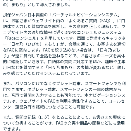
の）まもり」として導入されました。
損保ジャパン日本興亜の「バーチャルナビゲーションシステム」
は、お客さまがウェブサイト内の「よくあるご質問（FAQ）」に口
語体で入力した質問文章を解析し、その意図を正しく理解して、ウ
ェブサイト内の適切な情報に導くDNPのコンシェルジュシステム
「Faceコンシェル」を利用しています。画面に登場するキャラクタ
ー「日々乃（ひびの）まもり」が、会話を通じて、お客さまを適切
なFAQに案内します。FAQを絞り込めない場合は、「日々乃まも
り」が逆に質問して会話を重ねることで、お客さまのニーズを具体
的に確認していきます。口語体の質問に対応するほか、趣味や生年
月日などを質問すると「日々乃まもり」の表情が変わるなど、親し
みを感じていただけるシステムとなっています。
また、パソコンだけでなくタブレット端末、スマートフォンでも利
用できます。タブレット端末、スマートフォンの一部の端末から
は、音声で質問を入力することも可能です。本ナビゲーションシス
テムは、ウェブサイトのFAQの利用を活性化することで、コールセ
ンター運営負荷の軽減につなげることも可能です。
また、質問の記録（ログ）をとることによって、お客さまの興味に
ついて分析することができ、FAQの充実や商品の開発などにも活用
できます。