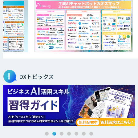
AI開発・伴走支援・内製化支援
「ジンベイ AI技術実装アドバイザリー」
サービス
オーダーメイドAI開発
DXトピックス
ローカルLLM×RAG「Cosnex」
DXセカンドオピニオン