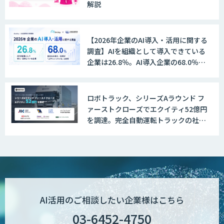
解説
【2026年企業のAI導入・活用に関する
調査】AIを組織として導入できている
企業は26.8％。AI導入企業の68.0％
が、自社でのAI導入・活用は「上手く
いっている」と回答
ロボトラック、シリーズAラウンド フ
ァーストクローズでエクイティ52億円
を調達。完全自動運転トラックの社会
実装に向けた開発・実証を推進
AI活用のご相談したい企業様はこちら
03-6452-4750