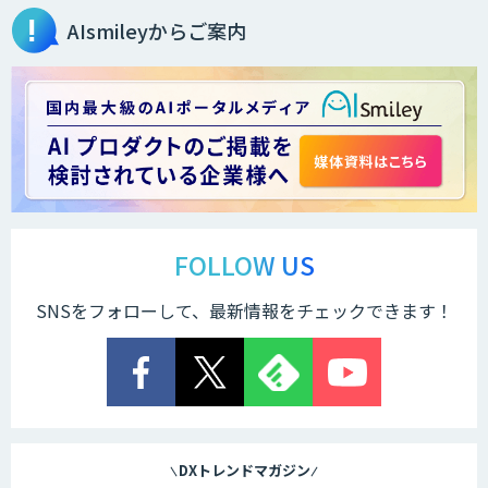
AIsmileyからご案内
生成AI活用コンサルティング
（BREEZE）
法人向け生成AIソリューション（受託開
発/PoC&コンサル）
サテライトAI
FOLLOW US
SNSをフォローして、最新情報をチェックできます！
AI 受託開発・導入支援
低コスト・短納期のAI受託開発
DXトレンドマガジン