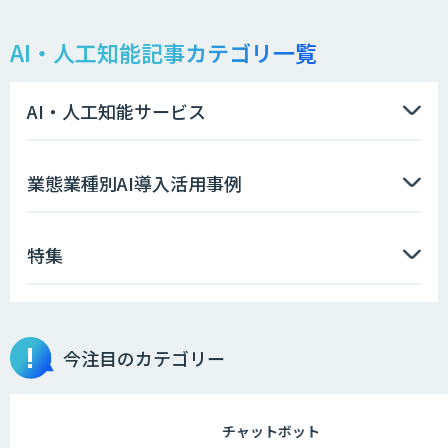
AI・人工知能記事カテゴリ一覧
需要予測＋業務最適化AIシステム
『KISS』
AI・人工知能サービス
高性能 AI エンジン搭載エッジシステム
業態業種別AI導入活用事例
「VAB-5000」
特集
【特許調査特化】生成AI構築サービス
今注目のカテゴリー
画像解析・デジタルツイン領域のAI開発
チャットボット