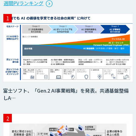
生成AI活用 1day ブートキャンプ
週間PVランキング
データ分析エージェント
「AI課題の⽬利き」コンサルティングサ
ービス
フィジカルAI・AIロボット向け教師デー
富士ソフト、「Gen.2 AI事業戦略」を発表。共通基盤整備
タ収集・作成
しA…
SaaS・サブスク向け収益管理プラット
フォーム「ソアスク」