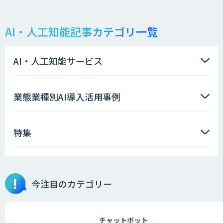
仕様書化「システム解析AI」
AI・人工知能記事カテゴリ一覧
LLMOチェキ
AI・人工知能サービス
AIエージェント開発支援
業態業種別AI導入活用事例
特集
AIエンジニアアカデミー（バイブコーデ
ィング研修）
今注目のカテゴリー
aiDAPTIV+
チャットボット