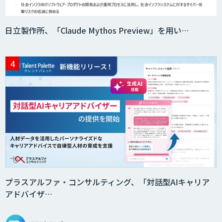
日立製作所、「Claude Mythos Preview」を用い…
secondz Agentsense
Smart Search
法人向けAIエージェント「OfficeAI社
員」
2層ナレッジ×AIで顧客コミュニケーシ
ョンを効率化「ZEROCK」
プラスアルファ・コンサルティング、「対話型AIキャリア
アドバイザ…
＜Dify活用＞AIエージェントDRIVE