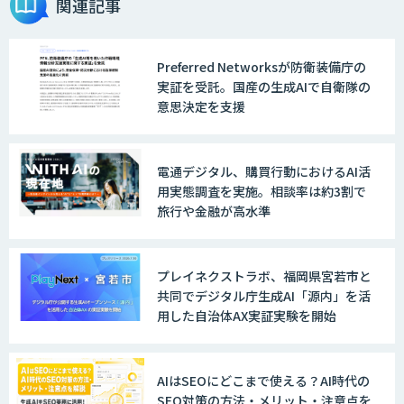
関連記事
Preferred Networksが防衛装備庁の
戦略策定から実装まで一気通貫のAIエー
実証を受託。国産の生成AIで自衛隊の
ジェント開発
意思決定を支援
WARP NEXT
電通デジタル、購買行動におけるAI活
用実態調査を実施。相談率は約3割で
旅行や金融が高水準
LINE WORKS AiNote
プレイネクストラボ、福岡県宮若市と
共同でデジタル庁生成AI「源内」を活
用した自治体AX実証実験を開始
Explaza 生成AI Partner｜AIエージェン
ト
AIはSEOにどこまで使える？AI時代の
SEO対策の方法・メリット・注意点を