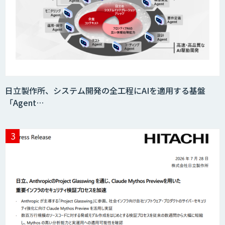
JOINT AI Flow byGMO
Teachme Biz
日立製作所、システム開発の全工程にAIを適用する基盤
「Agent…
AIR-NEXUS
Acompany セキュアチャット
AI価格調査ツールSmapra