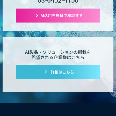
業務特化型AIエージェントの開発支援
「業務AIプロ」
AI活用を無料で相談する
Dify導入支援
AI製品・ソリューションの掲載を
希望される企業様はこちら
Dify開発支援
詳細はこちら
PATPOST
貴社専用ナレッジAI構築