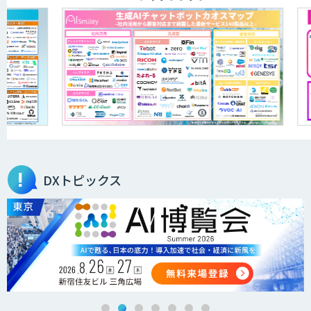
ELYZA Works with KDDI
JAPAN AI KNOWLEDGE
医療文書作成を効率化する生成
AI「OPTiM AI ホスピタル」
DXトピックス
オーダーメイドAI人材育成研修
Brain Plus for Sales