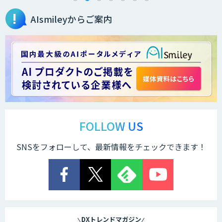
AIsmileyからご案内
データ分析/AI開発/コンサルティング
Docify（ドシファイ）
STORM Platform
FOLLOW US
SNSをフォローして、最新情報をチェックできます！
Cogent AI Cabinet
AI/DX研修
DXトレンドマガジン