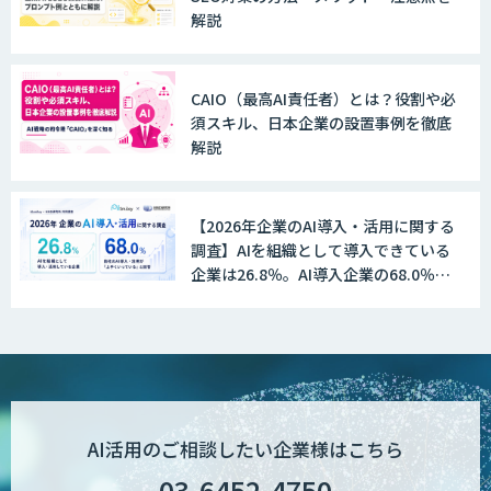
解説
GENIEE SFA/CRM
CAIO（最高AI責任者）とは？役割や必
須スキル、日本企業の設置事例を徹底
WAN-RECORD Plus
解説
【2026年企業のAI導入・活用に関する
Explaza 生成AI Partner | AX
調査】AIを組織として導入できている
企業は26.8％。AI導入企業の68.0％
が、自社でのAI導入・活用は「上手く
いっている」と回答
Wanderlust RAG コンシェルジュ
POPstation
AI活用のご相談したい企業様はこちら
03-6452-4750