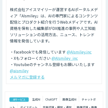
株式会社アイスマイリーが運営するAIポータルメデ
ィア「AIsmiley」は、AIの専門家によるコンテンツ
配信とプロダクト紹介を行うWebメディアです。AI
資格を保有した編集部がDX推進の事例や人工知能
ソリューションの活用方法、ニュース、トレンド
情報を発信しています。
・Facebookでも発信しています
@AIsmiley.inc
・Xもフォローください
@AIsmiley_inc
・Youtubeのチャンネル登録もお願いいたします
@aismiley
メルマガに登録する
生成AI
ChatGPT
画像生成AI
チャットボ
AIサービス
ット
ボイスボット
音声認識・翻訳・通訳
画像認識・画像