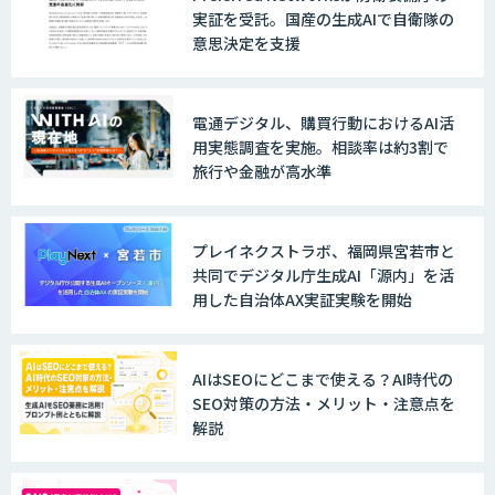
実証を受託。国産の生成AIで自衛隊の
意思決定を支援
電通デジタル、購買行動におけるAI活
用実態調査を実施。相談率は約3割で
旅行や金融が高水準
プレイネクストラボ、福岡県宮若市と
共同でデジタル庁生成AI「源内」を活
用した自治体AX実証実験を開始
AIはSEOにどこまで使える？AI時代の
SEO対策の方法・メリット・注意点を
解説