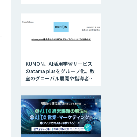
SOSに対応
ま
KUMON、AI活用学習サービス
のatama plusをグループ化。教
室のグローバル展開や指導者支
援を推進