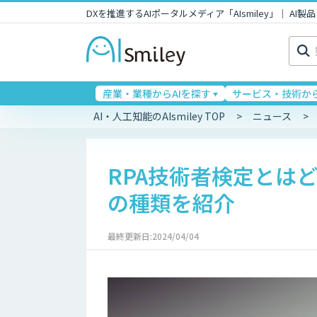
DXを推進するAIポータルメディア「AIsmiley」｜ A
検
索:
産業・業種からAIを探す
サービス・技術から
AI・人工知能のAIsmiley TOP
ニュース
RPA技術者検定とは
の種類を紹介
最終更新日:2024/04/04