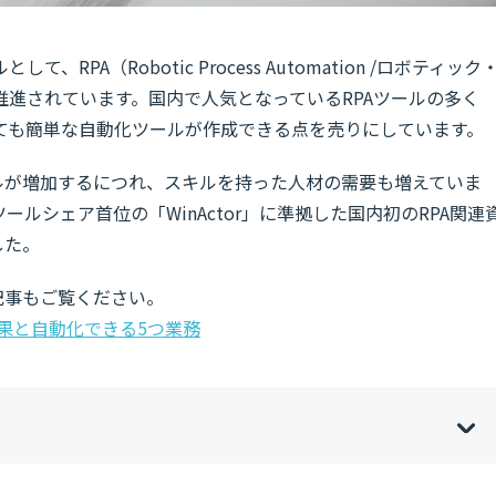
PA（Robotic Process Automation /ロボティック
進されています。国内で人気となっているRPAツールの多く
ても簡単な自動化ツールが作成できる点を売りにしています。
ルが増加するにつれ、スキルを持った人材の需要も増えていま
ツールシェア首位の「WinActor」に準拠した国内初のRPA関連
した。
記事もご覧ください。
効果と自動化できる5つ業務
w
de
o
[
[
]
]
sh
hi