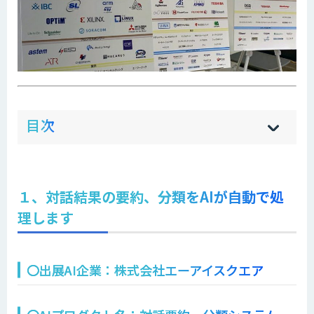
ow
de
目次
[
[
]
]
sh
hi
１、対話結果の要約、分類をAIが自動で処
理します
〇出展AI企業：株式会社エーアイスクエア