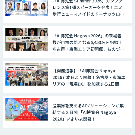
「AI博覧会 Summer 2026」カンファ
レンス第1弾スピーカーを発表！二足
歩行ヒューマノイドのドーナッツロボ
ティクス、国産LLM「PLaMo」の
Preferred Networksが登壇
「AI博覧会 Nagoya 2026」の来場者
数が目標の倍となる6,453名を記録！
名古屋・東海エリア初開催、ものづく
りの現場で進むAI実装への熱気広がる
【開催速報】「AI博覧会 Nagoya
2026」本日より開幕！名古屋・東海エ
リアの「現場DX」を加速する2日間が
スタート
産業界を支えるAIソリューションが集
結する２日間 「AI博覧会 Nagoya
2026」いよいよ開幕！