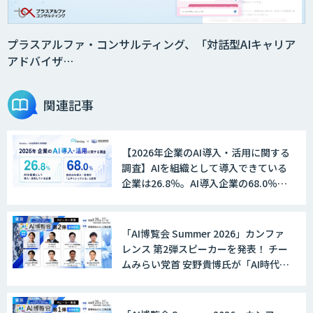
プラスアルファ・コンサルティング、「対話型AIキャリア
アドバイザ…
関連記事
【2026年企業のAI導入・活用に関する
調査】AIを組織として導入できている
企業は26.8％。AI導入企業の68.0％
が、自社でのAI導入・活用は「上手く
いっている」と回答
「AI博覧会 Summer 2026」カンファ
レンス 第2弾スピーカーを発表！ チー
ムみらい党首 安野貴博氏が「AI時代の
DX戦略」を解説。 デジタル庁のガバ
メントAI、経営・製造・営業のAI活用
事例も公開