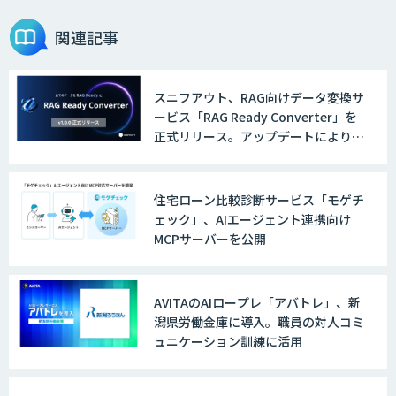
関連記事
スニフアウト、RAG向けデータ変換サ
ービス「RAG Ready Converter」を
正式リリース。アップデートにより変
換精度の向上やセキュリティ強化を実
現
住宅ローン比較診断サービス「モゲチ
ェック」、AIエージェント連携向け
MCPサーバーを公開
AVITAのAIロープレ「アバトレ」、新
潟県労働金庫に導入。職員の対人コミ
ュニケーション訓練に活用