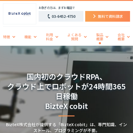
お急ぎの方は、まずお電話で
03-6452-4750
無料で資料請求
利用
よくある
製品
会社
特徴
機能
料金
質問
概要
概要
国内初のクラウドRPA、
クラウド上でロボットが24時間365
日稼働
BizteX cobit
BizteX株式会社が提供する「BizteX cobit」は、専門知識、イン
ストール、プログラミングが不要。