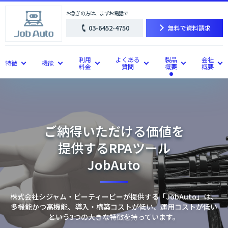
お急ぎの方は、まずお電話で
03-6452-4750
無料で資料請求
利用
よくある
製品
会社
特徴
機能
料金
質問
概要
概要
ご納得いただける価値を
提供するRPAツール
JobAuto
株式会社シジャム・ビーティービーが提供する「JobAuto」は、
多機能かつ高機能、導入・構築コストが低い、運用コストが低い
という3つの大きな特徴を持っています。