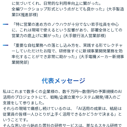
に気づいてくれ、日常的な利用率向上に繋がった。
全編ワークショップ形式という点がとても良かった」(大手製造
業DX推進部様)
「特に営業の進め方のノウハウが十分でない若手社員を中心
に、これは現場で使えるという反響があり、部署全体としての
営業力の底上げに繋がった」(大手銀行法人営業部様)
「重要な自社業務への落とし込み方を、実践する形でレクチャ
ーしていただけたお陰で、研修後すぐに新規事業開発業務を効
率化することができ非常に助かった」(大手電機メーカー新規事
業開発部)
代表メッセージ
私はこれまで数多くの企業様の、数千万円〜数億円の予算規模のAI
活用のプロジェクトにて、戦略/企画立案やシステム開発/導入のご
支援をして参りました。
それらの現場で痛感し続けているのは、「AI活用の成果は、結局は
従業員の皆様一人ひとりが上手く活用できるかどうかで決まる」と
いうことです。
そんな思いから始めた弊社の研修サービスは、単なるスキル研修で