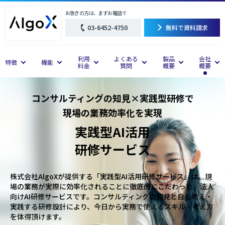
お急ぎの方は、まずお電話で
03-6452-4750
無料で資料請求
利用
よくある
製品
会社
特徴
機能
料金
質問
概要
概要
コンサルティングの知見×実践型研修で
現場の業務効率化を実現
実践型AI活用
研修サービス
株式会社AlgoXが提供する「実践型AI活用研修サービス」は、現
場の業務が実際に効率化されることに徹底的にこだわった、法人
向けAI研修サービスです。コンサルティングの知見と自ら考え・
実践する研修設計により、今日から実務で使えるスキル・考え方
を体得頂けます。