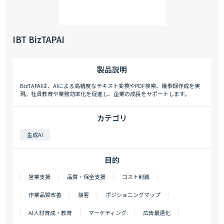
IBT BizTAPAI
製品説明
BizTAPAIは、AIによる高精度なテキスト変換やPDF検索、議事録作成を実
現。社員教育や業務効率化を促進し、企業の成長をサポートします。
カテゴリ
生成AI
目的
営業支援
品質・保全支援
コスト削減
作業品質改善
接客
ポジショニングマップ
AI人材育成・教育
マーケティング
広告最適化