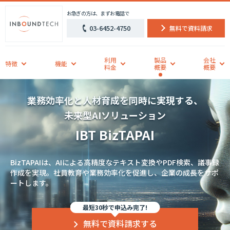
お急ぎの方は、まずお電話で
03-6452-4750
無料で資料請求
利用
製品
会社
特徴
機能
料金
概要
概要
業務効率化と人材育成を同時に実現する、
未来型AIソリューション
IBT BizTAPAI
BizTAPAIは、AIによる高精度なテキスト変換やPDF検索、議事録
作成を実現。社員教育や業務効率化を促進し、企業の成長をサポ
ートします。
最短30秒で申込み完了!
無料で資料請求する