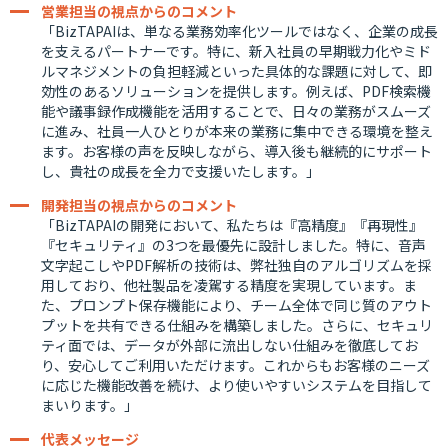
営業担当の視点からのコメント
「BizTAPAIは、単なる業務効率化ツールではなく、企業の成長
を支えるパートナーです。特に、新入社員の早期戦力化やミド
ルマネジメントの負担軽減といった具体的な課題に対して、即
効性のあるソリューションを提供します。例えば、PDF検索機
能や議事録作成機能を活用することで、日々の業務がスムーズ
に進み、社員一人ひとりが本来の業務に集中できる環境を整え
ます。お客様の声を反映しながら、導入後も継続的にサポート
し、貴社の成長を全力で支援いたします。」
開発担当の視点からのコメント
「BizTAPAIの開発において、私たちは『高精度』『再現性』
『セキュリティ』の3つを最優先に設計しました。特に、音声
文字起こしやPDF解析の技術は、弊社独自のアルゴリズムを採
用しており、他社製品を凌駕する精度を実現しています。ま
た、プロンプト保存機能により、チーム全体で同じ質のアウト
プットを共有できる仕組みを構築しました。さらに、セキュリ
ティ面では、データが外部に流出しない仕組みを徹底してお
り、安心してご利用いただけます。これからもお客様のニーズ
に応じた機能改善を続け、より使いやすいシステムを目指して
まいります。」
代表メッセージ