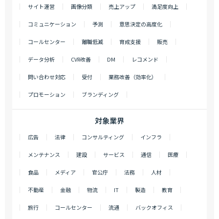
サイト運営
画像分類
売上アップ
満足度向上
コミュニケーション
予測
意思決定の高度化
コールセンター
離職低減
育成支援
販売
データ分析
CVR改善
DM
レコメンド
問い合わせ対応
受付
業務改善（効率化）
プロモーション
ブランディング
対象業界
広告
法律
コンサルティング
インフラ
メンテナンス
建設
サービス
通信
医療
食品
メディア
官公庁
法務
人材
不動産
金融
物流
IT
製造
教育
旅行
コールセンター
流通
バックオフィス