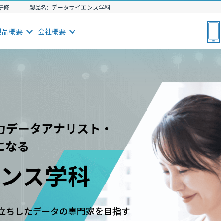
I研修
製品名:
データサイエンス学科
製品
概要
会社
概要
力データアナリスト・
になる
ンス学科
独り立ちしたデータの専門家を目指す