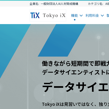
企業名:
一般財団法人AI人材育成機構
カテゴリ名:
A
機能
利用
料金
働きながら短期間で即戦
データサイエンティスト
データサイエ
Tokyo iXは見習いではなく、