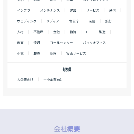
インフラ
メンテナンス
建設
サービス
通信
ウェディング
メディア
官公庁
法務
旅行
人材
不動産
金融
物流
IT
製造
教育
流通
コールセンター
バックオフィス
小売
卸売
保険
Webサービス
規模
大企業向け
中小企業向け
会社概要