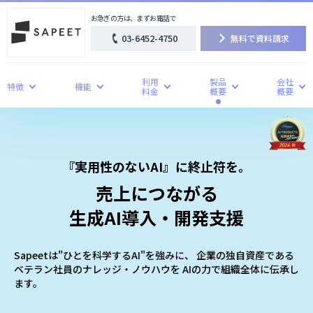
お急ぎの方は、まずお電話で
03-6452-4750
無料で資料請求
利用
製品
会社
特徴
機能
料金
概要
概要
『実用性のないAI』に終止符を。
売上につながる
生成AI導入・開発支援
Sapeetは"ひとを科学するAI"を強みに、 企業の独自資産である
ベテラン社員のナレッジ・ノウハウを AIの力で組織全体に伝承し
ます。