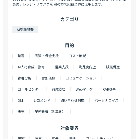
員のナレッジ・ノウハウを AIの力で組織全体に伝承します。
カテゴリ
AI受託開発
目的
接客
品質・保全支援
コスト削減
AI人材育成・教育
営業支援
満足度向上
販売促進
顧客分析
付加価値
コミュニケーション
コールセンター
育成支援
Webマーケ
CVR改善
DM
レコメンド
問い合わせ対応
パーソナライズ
販売
業務改善（効率化）
対象業界
美容
医療
広告
法律
コンサルティング