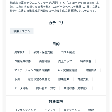
株式会社富士テクニカルリサーチが提供する「Galaxy-Eye Episode」は、
社内に点在する様々な文書を集約したデータベースを構築し、社内文書の
検索・文書の自動生成が可能なローカル対応文書管理AIシステムです。
カテゴリ
検索システム
目的
異常検知
品質・保全支援
コスト削減
作業品質改善
画像分類
売上アップ
特許調査
アノテーション作業請負業務
AI研究開発支援
付加価値
予測
意思決定の高度化
離職低減
育成支援
データ分析
問い合わせ対応
業務改善（効率化）
対象業界
コンサルティング
インフラ
メンテナンス
建設