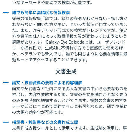
いなキーワードや表現での検索が可能です。
誰でも簡単に高精度な情報検索
従来の情報収集手段では、資料の在処がわからない・探し方が
わからない・聞いた方が早い、といった状況が目立っていまし
た。また、昨今チャット形式での検索がトレンドですが、使い
方や質問の仕方によって取得情報の質が変わってしまうという
課題があります。 Galaxy-Eye Episodeでは、ユーザフレンド
リーな操作性で、生成AIに不慣れな方でも直感的に使えるほ
か、ベテランでも新人でも、誰でも同じように必要な情報に最
短ルートでアクセスすることができます。
文書生成
論文・技術資料の要約による内容理解
論文や契約書など社内にある膨大な文書の中から必要なものを
抽出し、内容を要約するため、文書の全文を読むことなく要点
のみを短時間で把握することができます。複数の文書の内容を
テーマごとにまとめて要約することも可能なため、研究や業務
の大幅な効率化が可能です。
指示書・報告書などの文書作成支援
文書作成支援ツールとして活用できます。生成AIを活用し、事