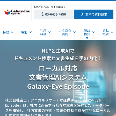
お急ぎの方は、まずお電話で
03-6452-4750
無料で資料請求
利用
よくある
製品
会社
特徴
機能
料金
質問
概要
概要
NLPと生成AIで
ドキュメント検索と文書生成を手の内化！
ローカル対応
文書管理AIシステム
Galaxy-Eye Episode
株式会社富士テクニカルリサーチが提供する「Galaxy-Eye
Episode」は、社内に点在する様々な文書を集約したデータベー
スを構築し、社内文書の検索・文書の自動生成が可能なローカル
対応文書管理AIシステムです。