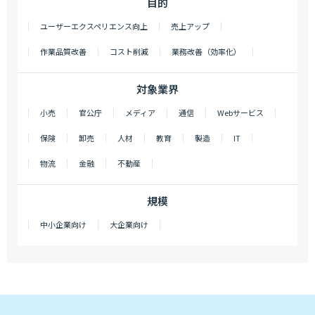
目的
ユーザーエクスペリエンス向上
売上アップ
作業品質改善
コスト削減
業務改善（効率化）
対象業界
小売
官公庁
メディア
通信
Webサービス
保険
卸売
人材
教育
製造
IT
物流
金融
不動産
規模
中小企業向け
大企業向け