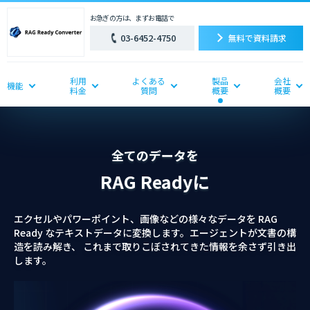
お急ぎの方は、まずお電話で
03-6452-4750
無料で資料請求
利用
よくある
製品
会社
機能
料金
質問
概要
概要
全てのデータを
RAG Readyに
エクセルやパワーポイント、画像などの様々なデータを RAG
Ready なテキストデータに変換します。エージェントが文書の構
造を読み解き、 これまで取りこぼされてきた情報を余さず引き出
します。