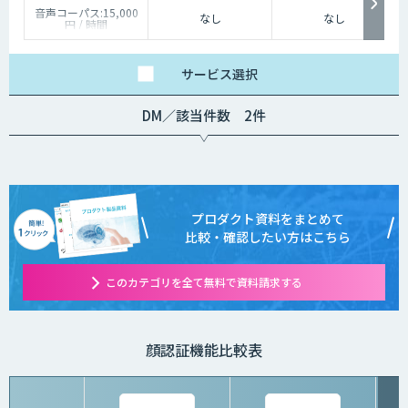
音声コーパス:15,000
なし
なし
円 / 時間
人物写真画像収集:300
円 / 画像
サービス
選択
DM／該当件数 2件
プロダクト資料をまとめて
比較・確認したい方はこちら
このカテゴリを全て無料で資料請求する
顔認証機能比較表