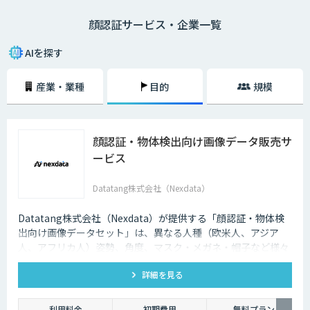
用する顔のパーツごとの違いが千差万別であるため、非常に高いセキュリ
顔認証サービス・企業一覧
ティを実現できるのも魅力の一つです。最近では、スマホや入退室のセキ
ュリティなどにも活用され始めており、ますます注目度を高めています。
AIを探す
産業・業種
目的
規模
顔認証・物体検出向け画像データ販売サ
ービス
Datatang株式会社（Nexdata）
Datatang株式会社（Nexdata）が提供する「顔認証・物体検
出向け画像データセット」は、異なる人種（欧米人、アジア
人、アフリカ人）姿勢、角度、マスク・メガネ・帽子など様々
な状況をカバー、総計500万枚を超えています。
詳細を見る
利用料金
初期費用
無料プラン