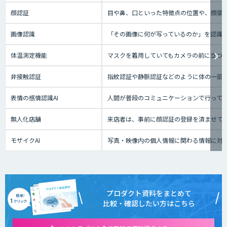
顔認証
目や鼻、口といった特徴点の位置や、顔領
画像認識
「その画像に何が写っているのか」を認識
体温測定機能
マスクを着用していてもカメラの前に立つ
非接触認証
指紋認証や静脈認証などのように体の一部
表情の感情認識AI
人間が普段のコミュニケーションで行って
無人化店舗
来店者は、事前に顔認証の登録を済ませて
モザイクAI
写真・映像内の個人情報に関わる情報に対
プロダクト資料をまとめて
比較・確認したい方はこちら