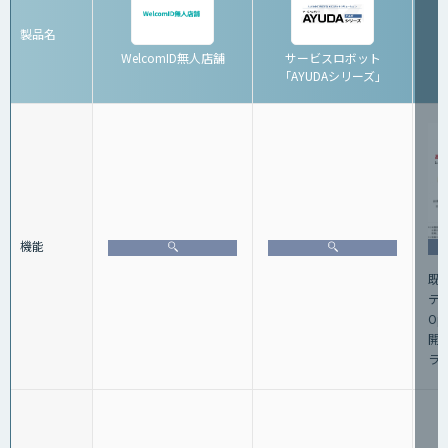
製品名
WelcomID無人店舗
サービスロボット
「AYUDAシリーズ」
機能
既
テ
Op
開
ラ