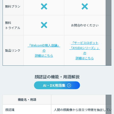
無料プラン
無料
お問合わせください
トライアル
「サービスロボット
「WelcomID無人店舗」
「AYUDAシリーズ」」
「J
製品リンク
の
の
詳細はこちら
詳細はこちら
顔認証の機能・用語解説
AI・DX用語集
機能名・用語
顔認識
人間の顔画像から目立つ特徴を抽出してい