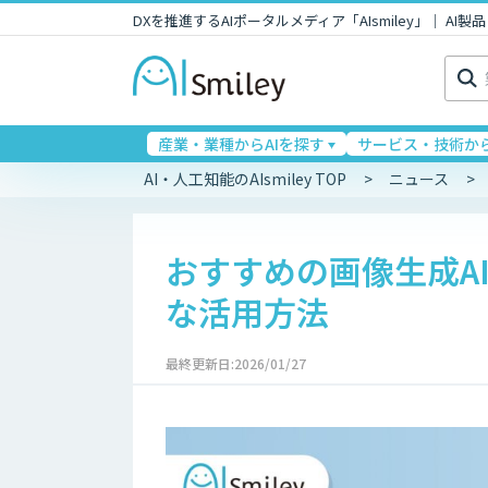
DXを推進するAIポータルメディア「AIsmiley」｜ A
検
索:
産業・業種からAIを探す
サービス・技術から
AI・人工知能のAIsmiley TOP
ニュース
おすすめの画像生成AI
な活用方法
最終更新日:2026/01/27