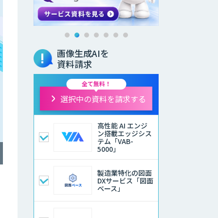
画像生成AIを
資料請求
全て無料！
選択中の資料を請求する
高性能 AI エンジ
ン搭載エッジシス
テム「VAB-
5000」
製造業特化の図面
DXサービス「図面
ベース」