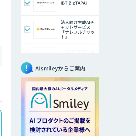
IBT BizTAPAI
法人向け生成AIチ
ャットサービス
「ナレフルチャッ
ト」
生成AIの業務活用
は「Safe AI
Gateway」
AIsmileyからご案内
サテライトAI
音声・画像・動画
データセット販
売・収集
AI・DXコンサルテ
ィング事業 LLM・