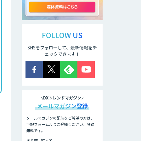
ChatGPT
AI 受託開発・導入
支援
FOLLOW US
SNSをフォローして、最新情報をチ
生成AI活用支援サ
ェックできます！
ービス
FUNNELシリーズ
DXトレンドマガジン
Datatang AIデー
メールマガジン登録
タ処理プラットフ
ォームサービス
メールマガジンの配信をご希望の方は、
下記フォームよりご登録ください。登録
Datatang 高品質
無料です。
AIデータ収集・ア
ノテーションサー
お名前 - 姓・名