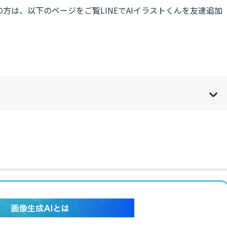
方は、以下のページをご覧LINEでAIイラストくんを友達追加
w
de
o
[
[
]
]
sh
hi