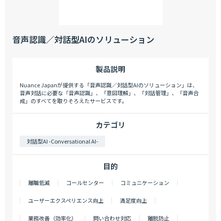
音声認識／対話型AIのソリューション
製品説明
Nuance Japanが提供する「音声認識／対話型AIのソリューション」は、
音声対話に必要な「音声認識」、「意図理解」、「対話管理」、「音声合
成」のすべてを取りそろえたサービスです。
カテゴリ
対話型AI -Conversational AI-
目的
離職低減
コールセンター
コミュニケーション
ユーザーエクスペリエンス向上
満足度向上
業務改善（効率化）
問い合わせ対応
離脱防止