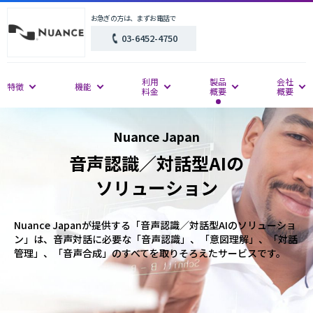
お急ぎの方は、まずお電話で
03-6452-4750
利用
製品
会社
特徴
機能
料金
概要
概要
Nuance Japan
音声認識／対話型AIの
ソリューション
Nuance Japanが提供する「音声認識／対話型AIのソリューショ
ン」は、音声対話に必要な「音声認識」、「意図理解」、「対話
管理」、「音声合成」のすべてを取りそろえたサービスです。