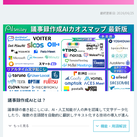
最終更新日: 2026/06/25
議事録作成AIとは？
議事録の書き起こしには、AI・人工知能が人の声を認識して文字データ化
したり、複数の言語間を自動的に翻訳しテキスト化する技術の導入が進ん
でいます。人力では時間と労力がかかる議事録の文字起こしを、AIが代行
してくれるわけです。
もっと見る
機能・用語解説
録音されたテープを聞きながら文字を起こしていくのは、決して楽な作業