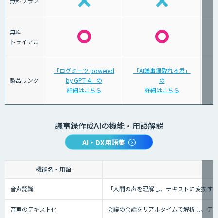
無料プラン
無料
トライアル
「ログミーツ powered
「AI議事録取れる君」
製品リンク
by GPT-4」の
の
詳細はこちら
詳細はこちら
議事録作成AIの機能・用語解説
AI・DX用語集
機能名・用語
音声認識
「人間の声を理解し、テキストに変換する技
音声のテキスト化
会議の会話をリアルタイムで解析し、テ