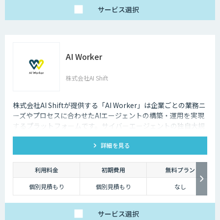
サービス
選択
AI Worker
株式会社AI Shift
株式会社AI Shiftが提供する「AI Worker」は企業ごとの業務ニ
ーズやプロセスに合わせたAIエージェントの構築・運用を実現
するプラットフォームです。サイバーエージェントの独自大規
模言語モデルの開発知見と、当社の生成AI導入支援の経験を活
詳細を見る
かし開発しました。 当社では、AIエージェントの活用戦略か
ら、導入後の運用や定着まで一気通貫でご支援いたしますの
で、お気軽にご相談ください。
利用料金
初期費用
無料プラン
個別見積もり
個別見積もり
なし
サービス
選択