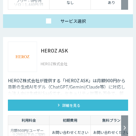
フリー：0円/月
なし
あり
ソロ：1,440円/月
チーム：19,800円/月
ビジネス：54,000円/
月
エンタープライズ：
サービス
選択
162,000円/月
※年間契約の金額とな
ります。
HEROZ ASK
HEROZ株式会社
HEROZ株式会社が提供する「HEROZ ASK」は月額900円から
最新の生成AIモデル（ChatGPT/Gemini/Claude等）に対応し
た法人向け生成AI SaaSです。セキュリティ対策も万全で、部
署・グループごとの活用が可能です。RAGやダッシュボードの
詳細を見る
搭載から議事録やOCR、スライド生成等のオプション機能も充
実しており、社内の生成AI活用の促進、定着までを伴走して支
援します。
利用料金
初期費用
無料プラン
月額900円/ユーザー
お問い合わせください
お問い合わせください
※29ID以下のご契約