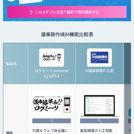
このカテゴリを全て無料で資料請求する
議事録作成AI機能比較表
製品名
ログミーツ powered
AI議事録取れる君
by GPT-4
超高精度の人工知能
ワ
対面＆ウェブ両会議に
機能