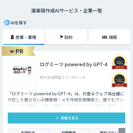
ではありません。当然、人にはミスがつきものですから、場合によっては
議事録作成AIサービス・企業一覧
聞き間違いなどをしてしまう可能性もあります。重要な言葉を聞き間違え
てしまえば、その後重大なトラブルになる可能性も否めません。
AIを探す
そういったミスを最小限に留め、より効率的に議事録を作成するための方
法として最近注目されているのが、音声認識機能を活用した議事録の作成
産業・業種
目的
規模
です。
ログミーツ powered by GPT-4
株式会社時空テクノロジーズ
「ログミーツ powered by GPT-4」は、対面＆ウェブ両会議に
対応した数少ないAI議事録・メモ作成支援機能と、誰でもワン
ボタンでAI要約・分析・翻訳などを行えるGPT機能を搭載して
いる、最強会議支援ツールです。
詳細を見る
利用料金
初期費用
無料プラン