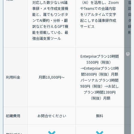
（AI）を活用し、Zoom
音
対応した数少ないAI議
やTeamsでの会議内容
認
事録・メモ作成支援機
をリアルタイムで文字
自
能と、誰でもワンボタ
起こしする議事録作成
ダ
ンでAI要約・分析・翻
サービス
録
訳などを行えるGPT機
削
能を搭載している、最
強会議支援ツール
Enterpriseプラン10時間
5500円（税抜）
→Enterpriseプラン10時
間5800円（税抜）月額
利用料金
月額10,000円～
パーソナルプラン3時間
980円（税抜）→お試し
プラン3時間1380円
（税抜）月額
初期費用
お問合せください
無料