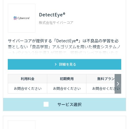
DetectEye®
株式会社サイバーコア
サイバーコアが提供する「DetectEye®」は不良品の学習を必
要としない「良品学習」アルゴリズムを用いた検査システムノ
ートパソコン1台で導入が可能で、移動式コンベアを用いたミ
ニマムな構成も可能。特に小〜中規模の事業者様向けで、低コ
詳細を見る
ストでAI検品を導入していただけます。
利用料金
初期費用
無料プラン
お問合せください
お問合せください
お問合せください
サービス
選択