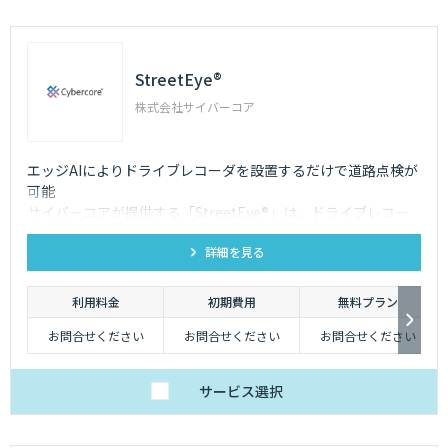
StreetEye®
株式会社サイバーコア
エッジAIによりドライブレコーダを設置するだけで道路点検が
可能
サイバーコアが提供する「StreetEye®」は、ドライブレコー
ダーに内蔵されているSoCに、サイバーコアの軽量化したコン
詳細を見る
パクト物体検知AIを実装。 収集したデータをマップ化し、都市
開発や道路修繕計画など、さまざまなシーンでご利用いただけ
ます。
利用料金
初期費用
無料プラン
お問合せください
お問合せください
お問合せください
サービス
選択