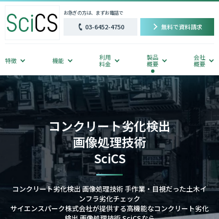
お急ぎの方は、まずお電話で
03-6452-4750
無料で資料請求
利用
製品
会社
特徴
機能
料金
概要
概要
コンクリート劣化検出
画像処理技術
SciCS
コンクリート劣化検出 画像処理技術 手作業・目視だった土木イ
ンフラ劣化チェック
サイエンスパーク株式会社が提供する高機能なコンクリート劣化
検出 画像処理技術 SciCSなら