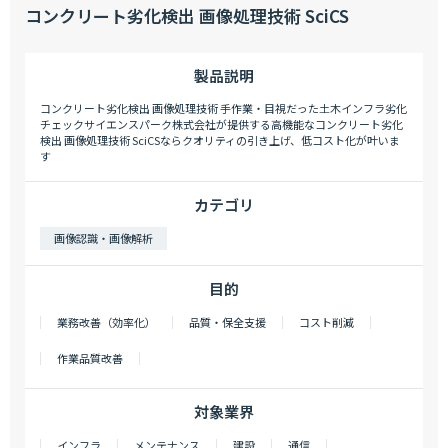
コンクリート劣化検出 画像処理技術 SciCS
製品説明
コンクリート劣化検出 画像処理技術 手作業・目視だった土木インフラ劣化
チェックサイエンスパーク株式会社が提供する高機能なコンクリート劣化
検出 画像処理技術 SciCSならクオリティの引き上げ、低コスト化が叶いま
す
カテゴリ
画像認識・画像解析
目的
業務改善（効率化）
品質・保全支援
コスト削減
作業品質改善
対象業界
インフラ
メンテナンス
建設
通信