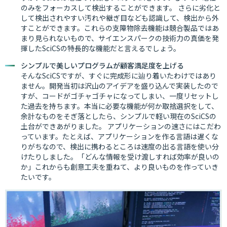
のみをフォーカスして検出することができます。 さらに劣化と
して検出されやすい汚れや継ぎ目なども認識して、検出から外
すことができます。これらの支障物除去機能は競合製品ではあ
まり見られないもので、サイエンスパークの技術力の真価を発
揮したSciCSの特長的な機能だと言えるでしょう。
シンプルで美しいプログラムが顧客満足度を上げる
そんなSciCSですが、すぐに完成形に辿り着いたわけではあり
ません。開発当初は沢山のアイデアを盛り込んで実装したので
すが、コードがゴチャゴチャになってしまい、一度リセットし
た過去を持ちます。本当に必要な機能が何か取捨選択をして、
余計なものをそぎ落としたら、シンプルで軽い現在のSciCSの
土台ができあがりました。 アプリケーションの速さにはこだわ
っています。たとえば、アプリケーションを作る言語は遅くな
りがちなので、検出に携わるところは速度の出る言語を使い分
けたりしました。「どんな情報を受け渡しすれば効率が良いの
か」これからも創意工夫を重ねて、より良いものを作っていき
たいです。