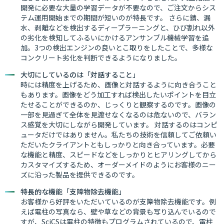
開発に必要な大量の学習データが不要なので、ご注文からシス
テム運用開始までの期間が短いのが特長です。 さらに錆、漏
水、剥離などを検出するディープラーニングと、ひび割れ以外
の劣化を検知してふるいにかけるアンサンブル機械学習を追
加。3つの検出エンジンの良いとこ取りをしたことで、多様な
コンクリート劣化を判断できるようになりました。
大切にしているのは「対話すること」
時には精度を上げるため、画像と対話するように向き合うこと
もあります。画像をどう加工すれば検出したいポイントを目立
たせることができるのか、じっくりと観察するのです。画像の
一部を見過ぎて全体を見渡せなくなるのは危ないので、バラン
ス感覚を大切にしながら開発しています。 対話するのはコンピ
ュータだけではありません。私たちの技術を信頼してご依頼い
ただいたクライアントともしっかりと向き合っています。必要
な機能と精度、スピードなどをしっかりとヒアリングしてから
カスタマイズするため、オーダーメイドのようにお客様のニー
ズに沿った製品を提供できるのです。
特長的な機能「支障物除去機能」
お客様から好評をいただいているのが支障物除去機能です。例
えば電柱の写真なら、壁や草などの背景も写り込んでいるので
すが、SciCSは電柱の特徴もプログラムされているので、電柱