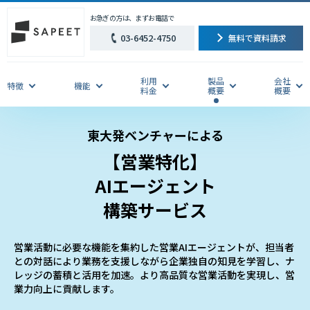
お急ぎの方は、まずお電話で
03-6452-4750
無料で資料請求
利用
製品
会社
特徴
機能
料金
概要
概要
東大発ベンチャーによる
【営業特化】
AIエージェント
構築サービス
営業活動に必要な機能を集約した営業AIエージェントが、担当者
との対話により業務を支援しながら企業独自の知見を学習し、ナ
レッジの蓄積と活用を加速。より高品質な営業活動を実現し、営
業力向上に貢献します。