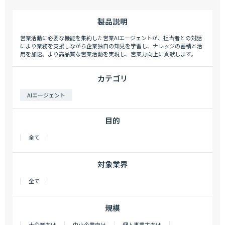
製品説明
営業活動に必要な機能を集約した営業AIエージェントが、担当者との対話
により業務を支援しながら企業独自の知見を学習し、ナレッジの蓄積と活
用を加速。より高品質な営業活動を実現し、営業力向上に貢献します。
カテゴリ
AIエージェント
目的
全て
対象業界
全て
規模
大企業向け
中小企業向け
個人事業主向け