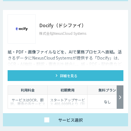
1,500,000円（個社別
時にお見積り
のお見積り）
④Dify個別開発：個社
別お見積り
⑤スクラッチ開発：個
社別お見積り（Dify
外）
Docify（ドシファイ）
⑥有償保守：10,000
円/30,000円/50,000円
株式会社NexusCloud Systems
紙・PDF・画像ファイルなどを、AIで業務プロセスへ直結。活
きるデータにNexusCloud Systemsが提供する「Docify」は、
OCR・AI抽出・翻訳・審査AIを統合し、紙・PDF・契約書など
の非構造化ドキュメントを構造化・ナレッジ化し、AIエージェ
詳細を見る
ントによる業務自動化まで実現するAIプラットフォームです。
利用料金
初期費用
無料プラン
サービスはOCR、翻
スタートアップサービ
なし
訳、審査の各サービス
ス 400,000円より（別
の基本使用料＋ポイン
途個別見積）
ト使用料（従量）での
構成
（基本利用料）
サービス
選択
・1サービスあたり
100,000円/月