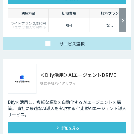
利用料金
初期費用
無料プラン
ライトプラン 2,980円
0円
なし
「まずは個人でAIを使
い倒したい」方に
・1名様利用
・AIチャット無制限
で、日々の壁打ちや調
サービス
選択
査を効率化
※AIスライド作成など
一部機能制限あり
スタンダードプラン
30,000円
「チームで業務を劇的
に変えたい」方に
＜Dify活用＞AIエージェントDRIVE
・5名様まで一律料金
で使い放題
株式会社バイタリフィ
・全機能制限なし！ AI
スライドも自動作成
・1名あたり実質6,000
円で、チームの生産性
を最大化
Difyを活用し、複雑な業務を自動化する AIエージェントを構
築。 貴社に最適なAI導入を実現する 伴走型AIエージェント導入
サービス。
詳細を見る