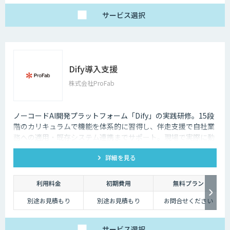
サービス
選択
Dify導入支援
株式会社ProFab
ノーコードAI開発プラットフォーム「Dify」の実践研修。15段
階のカリキュラムで機能を体系的に習得し、伴走支援で自社業
務への適用・既存システム連携までサポート。現場で実際に動
くAIツールを自分たちで作れる状態を目指します。
詳細を見る
利用料金
初期費用
無料プラン
別途お見積もり
別途お見積もり
お問合せください
サービス
選択