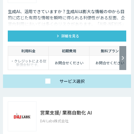
生成AI、活用できていますか？生成AIは膨大な情報の中から目
的に応じた有用な情報を瞬時に得られる利便性がある反面、企
業内利用においては多くのリスクがあります。「AIR-NEXUS」
はそうした課題を解決できます。
詳細を見る
利用料金
初期費用
無料プラン
・クレジットによる従
お問合せください
お問合せください
量課金制です。
・アクセス制御や導入
支援サービス等、別途
追加費用がかかる場合
がございます。
サービス
選択
詳細は弊社までお問い
合わせください。
営業支援/ 業務自動化 AI
DAI Labs株式会社