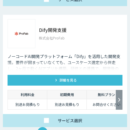
Dify開発支援
株式会社ProFab
ノーコードAI開発プラットフォーム「Dify」を活用した開発支
援。要件が固まっていなくても、ユースケース選定から伴走
し、2ヶ月で動くAIアプリを構築。研修との連携で、開発後の
内製化・自走までサポートします。
詳細を見る
利用料金
初期費用
無料プラン
別途お見積もり
別途お見積もり
お問合せください
サービス
選択