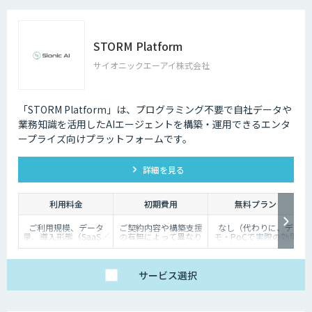
（ポイント使用料）
・1ポイント1円相当、
10,000ポイント単位で
事前デポジット
・各サービス毎の利用
STORM Platform
ポイントは以下の通り
OCR 5ポイン
サイオニックエーアイ株式会社
ト/1ページあたり
翻訳 1ポイン
ト/1,000文字
審査 5ポイン
ト/1審査
「STORM Platform」は、プログラミング不要で自社データや
業務知識を活用したAIエージェントを構築・運用できるエンタ
ープライズ向けプラットフォームです。
詳細を見る
利用料金
初期費用
無料プラン
ご利用規模、データ
ご契約内容や構築支援
なし（代わりに、デ
量、導入形態（SaaS／
の有無によって異なり
モ・PoCで実際の効果
オンプレミス等）に応
ます。詳しくはご相談
を体験いただけます）
じて個別にお見積りい
ください。
たします
サービス
選択