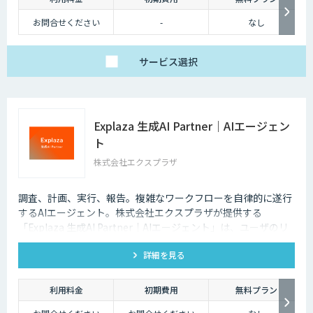
お問合せください
-
なし
サービス
選択
Explaza 生成AI Partner｜AIエージェン
ト
株式会社エクスプラザ
調査、計画、実行、報告。複雑なワークフローを自律的に遂行
するAIエージェント。株式会社エクスプラザが提供する
「Explaza 生成AI Partner｜AIエージェント」は、ユーザのリ
テラシーが必要であった、従来のAI活用とは異なり、目的を与
詳細を見る
えられれば、自ら手順を考え、外部ツールを操作し、業務を完
遂します「AIエージェント」を構築します。商品企画、文章作
成、校正・校閲など、人の判断が必要だった複雑な業務を自動
利用料金
初期費用
無料プラン
化します。