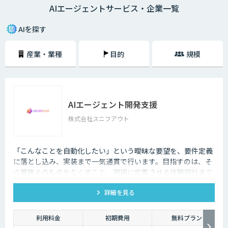
AIエージェントサービス・企業一覧
ェントを取り入れることで、自社における人的リソースの最適化やコスト
削減といった効果が期待できるため、ぜひお役立てください。
AIを探す
産業・業種
目的
規模
AIエージェント開発支援
株式会社スニフアウト
「こんなことを自動化したい」という曖昧な要望を、要件定義
に落とし込み、実装まで一気通貫で行います。目指すのは、そ
の業務そのものをなくすこと。現場に定着させる体験設計まで
含めてご支援します。
詳細を見る
利用料金
初期費用
無料プラン