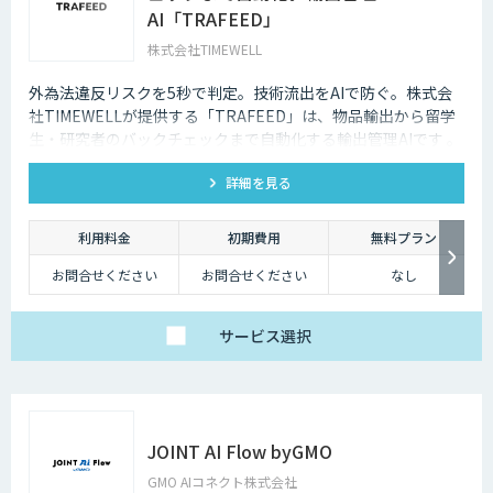
AI「TRAFEED」
株式会社TIMEWELL
外為法違反リスクを5秒で判定。技術流出をAIで防ぐ。株式会
社TIMEWELLが提供する「TRAFEED」は、物品輸出から留学
生・研究者のバックチェックまで自動化する輸出管理AIです 。
複雑な規制判定を5秒で完了し 、高度なネットワーク分析で目
詳細を見る
に見えない流出リスクを最小化します 。
利用料金
初期費用
無料プラン
お問合せください
お問合せください
なし
サービス
選択
JOINT AI Flow byGMO
GMO AIコネクト株式会社