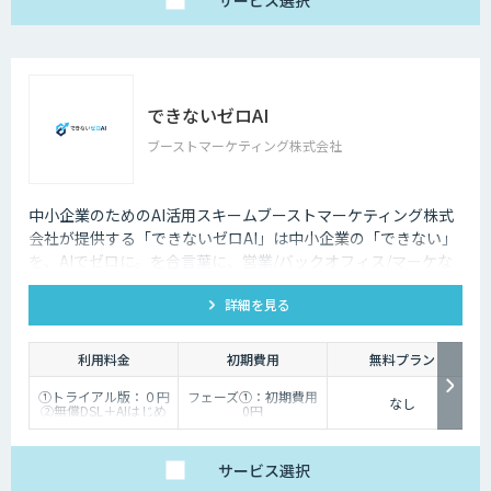
サービス
選択
できないゼロAI
ブーストマーケティング株式会社
中小企業のためのAI活用スキームブーストマーケティング株式
会社が提供する「できないゼロAI」は中小企業の「できない」
を、AIでゼロに。を合言葉に、営業/バックオフィス/マーケな
ど、企業の業務をAIエージェントで自動化。「AIを作る」ので
詳細を見る
はなく「業務が止まらない状態」を提供し、企業の生産性を根
本から変えます。
利用料金
初期費用
無料プラン
①トライアル版：０円
フェーズ①：初期費用
なし
②無償DSL＋AIはじめ
0円
るサポート：50,000円
フェーズ②：初期費用
（※2エージェント目
50,000円 （※2エージ
以降は20,000円）
ェント目以降は20,000
③ビジネス版：
円）/
サービス
選択
200,000円～
フェーズ③以降：開発