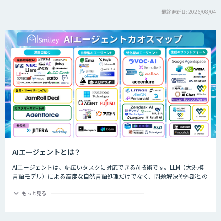
最終更新日: 2026/08/04
AIエージェントとは？
AIエージェントは、幅広いタスクに対応できるAI技術です。LLM（大規模
言語モデル）による高度な自然言語処理だけでなく、問題解決や外部との
やり取りなども実現します。独自の意思決定や判断が可能で、対話を通じ
て進化するなど、生成AIよりも一歩進んだ技術を持つAIエージェントは、
もっと見る
生成AIの効果を最大化する手段として、すでにさまざまな業界や事業でも
活用されています。 本記事では、AIエージェントの概要や特徴、主な種
類、導入によるメリットなどについてわかりやすく解説します。AIエージ