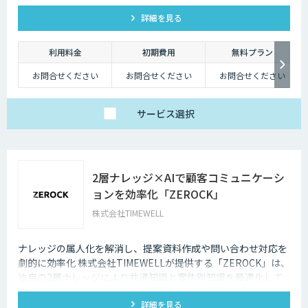
詳細を見る
利用料金
初期費用
無料プラン
お問合せください
お問合せください
お問合せください
サービス
選択
2層ナレッジ×AIで顧客コミュニケーシ
ョンを効率化「ZEROCK」
株式会社TIMEWELL
ナレッジの属人化を解消し、提案資料作成や問い合わせ対応を
劇的に効率化 株式会社TIMEWELLが提供する「ZEROCK」は、
独自の2層ナレッジにより共通知識と案件別知識を最適化して
活用できるAIエージェントです 。資料作成や返信工数を最大
詳細を見る
80%削減し、商談獲得までを自動化します。