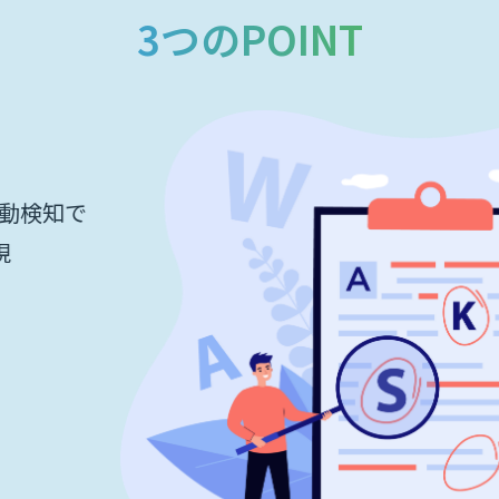
3つのPOINT
動検知で
現