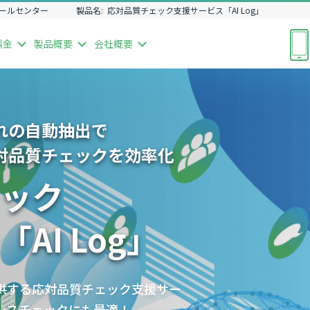
ールセンター
製品名:
応対品質チェック支援サービス「AI Log」
料金
製品
概要
会社
概要
れの自動抽出で
対品質チェックを効率化
ック
AI Log」
供する応対品質チェック支援サー
アンスチェックにも最適！