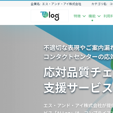
企業名:
エス・アンド・アイ株式会社
カテゴリ名:
コ
特徴
機能
利用
不適切な表現やご案内漏
コンタクトセンターの応
応対品質チェ
支援サービス「
エス・アンド・アイ株式会社が提
ビス「AI Log」は、コンプライ