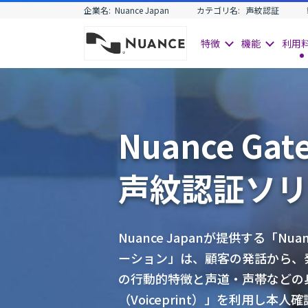
企業名:
Nuance Japan
カテゴリ名:
声紋認証
特徴
機能
利用
Nuance Gat
声紋認証ソリ
Nuance Japanが提供する「Nuan
ーション」は、顧客の発話から、
の行動的特徴と声道・声帯などの
（Voiceprint）」を利用し