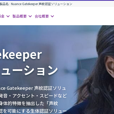
製品名:
Nuance Gatekeeper 声紋認証ソリューション
料金
製品
概要
会社
概要
ekeeper
ューション
ce Gatekeeper 声紋認証ソリュ
発音・アクセント・スピードなど
身体的特徴を抽出した「声紋
本人確認を可能にする生体認証ソリュー