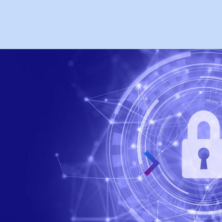
導入企業
トの削減
客満足獲