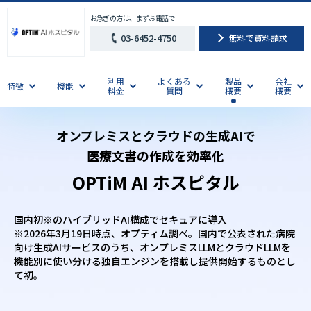
お急ぎの方は、まずお電話で
03-6452-4750
無料で資料請求
利用
よくある
製品
会社
特徴
機能
料金
質問
概要
概要
オンプレミスとクラウドの生成AIで
医療文書の作成を効率化
OPTiM AI ホスピタル
国内初※のハイブリッドAI構成でセキュアに導入
※2026年3月19日時点、オプティム調べ。国内で公表された病院
向け生成AIサービスのうち、オンプレミスLLMとクラウドLLMを
機能別に使い分ける独自エンジンを搭載し提供開始するものとし
て初。