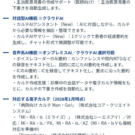
・主治医意見書の作成サポート（医師向け）：主治医意見書の
下書きを自動生成します。
対話型AI機能 ※クラウドAI
・カルテAIアシスタント〔New〕：AIと対話しながら、カルテ
から必要な情報を抽出・整理できます。
・カルテAIサマリー〔New〕：1クリックで患者の経過要約を
生成し、チャット形式で微調整が可能です。
音声系AI機能 ※オンプレミスAI／クラウドAI 選択可能
・ボイスレコーダーのAI要約：カンファレンスや院内MTGなど
の録音をテキスト化し、目的に応じたAI要約を作成します。
・ICのAI要約：ICを録音してテキスト化し、要点に沿った要約
を作成します。
・カルテ作成支援：診療中の会話データや電子カルテ情報をも
とに、カルテの下書き作成を自動化します。
対応する電子カルテ（2026年1月時点）
・「病院向け カルテ Man・Go!」（株式会社コア・クリエイト
システム）
・「MI・RA・Is（ミライズ）」（株式会社シーエスアイ）／対
応：MI・RA・Is／PX、MI・RA・Is／AZ（MI・RA・Is V も接続
対応を準備中）