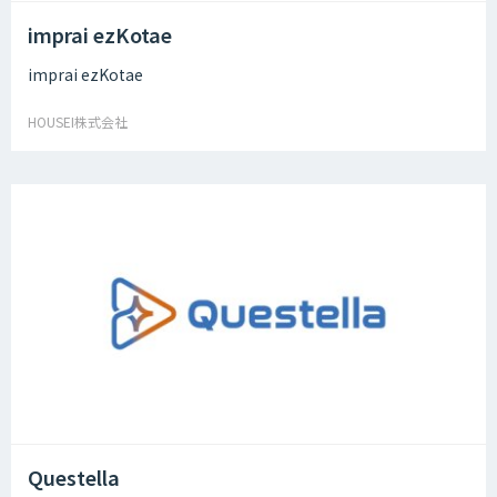
imprai ezKotae
imprai ezKotae
HOUSEI株式会社
Questella