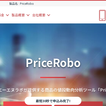
製品名:
PriceRobo
料金
製品
概要
会社
概要
PriceRobo
ーエヌラボが提供する商品の値段動向分析ツール「Pric
最短30秒で申込み完了!