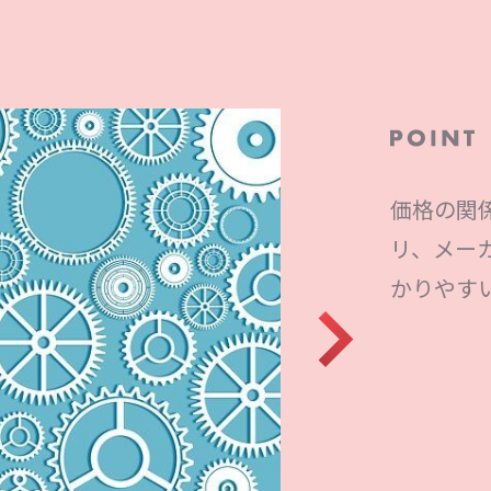
弊社ソリ
ボ」と連
イムで自
能