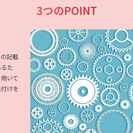
3つのPOINT
（カテゴ
、かつ分
示する