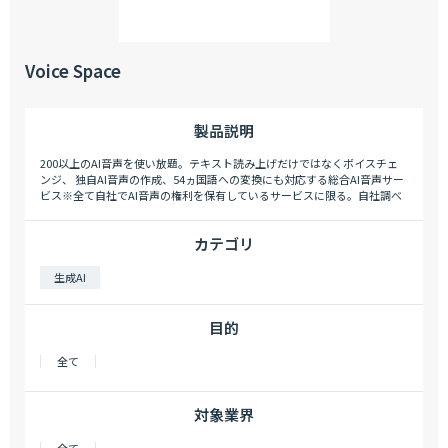
Voice Space
製品説明
200以上のAI音声を使い放題。テキスト読み上げだけではなくボイスチェ
ンジ、 独自AI音声の作成、54ヵ国語への変換にも対応する総合AI音声サー
ビス※全て自社でAI音声の権利を保有しているサービスに限る。自社調べ
カテゴリ
生成AI
目的
全て
対象業界