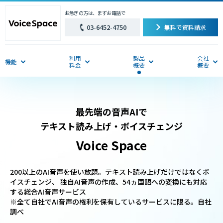
お急ぎの方は、まずお電話で
03-6452-4750
無料で資料請求
利用
製品
会社
機能
料金
概要
概要
最先端の音声AIで
テキスト読み上げ・ボイスチェンジ
Voice Space
200以上のAI音声を使い放題。テキスト読み上げだけではなくボ
イスチェンジ、 独自AI音声の作成、54ヵ国語への変換にも対応
する総合AI音声サービス
※全て自社でAI音声の権利を保有しているサービスに限る。自社
調べ