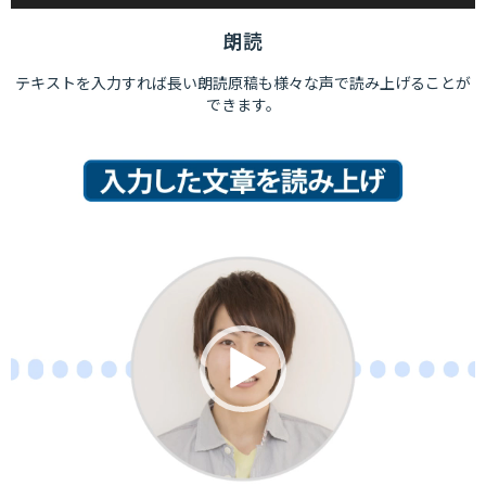
朗読
テキストを入力すれば長い朗読原稿も様々な声で読み上げることが
できます。
動
画
プ
レ
ー
ヤ
ー