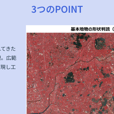
3つのPOINT
れてきた
現。広範
実現し工