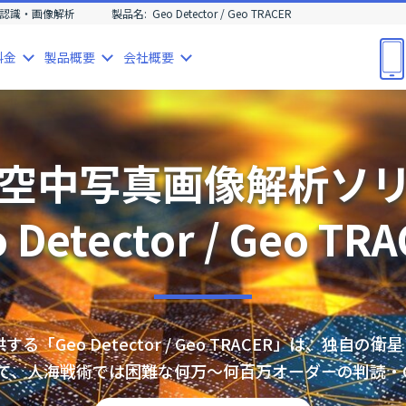
認識・画像解析
製品名:
Geo Detector / Geo TRACER
料金
製品
概要
会社
概要
空中写真画像解析ソ
 Detector / Geo TR
Geo Detector / Geo TRACER」は、独自の
cerⅡを用いて、人海戦術では困難な何万～何百万オーダーの判