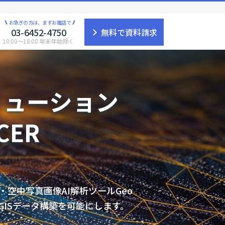
お急ぎの方は、まずお電話で
03-6452-4750
無料で資料請求
10:00〜18:00 年末年始除く
リューション
ACER
衛星・空中写真画像AI解析ツールGeo
読・GISデータ構築を可能にします。