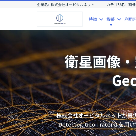
企業名:
株式会社オービタルネット
カテゴリ名:
画像
特徴
機能
利用
衛星画像・
Geo
株式会社オービタルネットが提供する「
Detector, Geo Tra