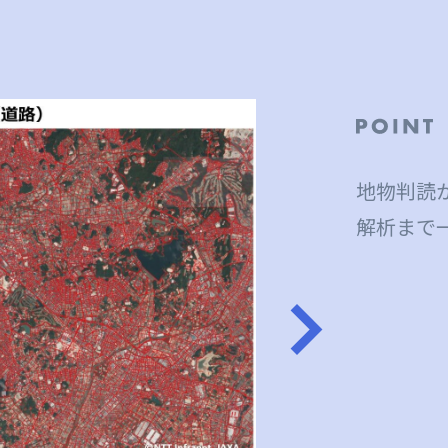
地物判読
解析まで