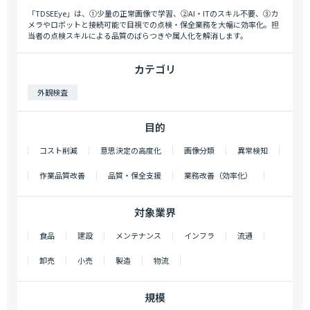
「TDSEEye」は、①少量の正常画像で学習、②AI・ITのスキル不要、③カ
メラやロボットと接続可能で目視での点検・保全業務を大幅に効率化。担
当者の点検スキルによる品質のばらつきや属人化を解消します。
カテゴリ
外観検査
目的
コスト削減
意思決定の高度化
画像分類
異常検知
作業品質改善
品質・保全支援
業務改善（効率化）
対象業界
食品
建設
メンテナンス
インフラ
流通
卸売
小売
製造
物流
規模