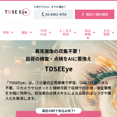
お急ぎの方は、まずお電話で
03-6452-4750
無料で資料請求
利用
よくある
製品
会社
特徴
機能
料金
質問
概要
概要
異常画像の収集不要！
目視の検査・点検をAIに置換え
TDSEEye
「TDSEEye」は、①少量の正常画像で学習、②AI・ITのスキル
不要、③カメラやロボットと接続可能で目視での点検・保全業務
を大幅に効率化。担当者の点検スキルによる品質のばらつきや属
人化を解消します。
最短30秒で申込み完了!