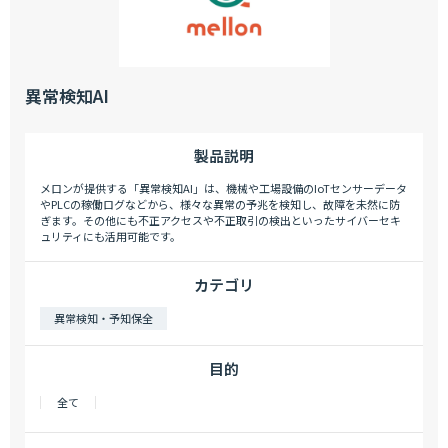
異常検知AI
製品説明
メロンが提供する「異常検知AI」は、機械や工場設備のIoTセンサーデータ
やPLCの稼働ログなどから、様々な異常の予兆を検知し、故障を未然に防
ぎます。その他にも不正アクセスや不正取引の検出といったサイバーセキ
ュリティにも活用可能です。
カテゴリ
異常検知・予知保全
目的
全て