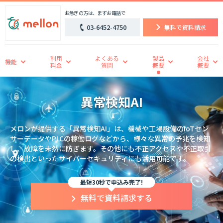
お急ぎの方は、まずお電話で
03-6452-4750
無料で資料請求
利用
よくある
製品
会社
機能
料金
質問
概要
概要
異常検知AI
メロンが提供する「異常検知AI」は、機械や工場設備のIoTセン
サーデータやPLCの稼働ログなどから、様々な異常の予兆を検知
し、故障を未然に防ぎます。その他にも不正アクセスや不正取引
の検出といったサイバーセキュリティにも活用可能です。
最短30秒で申込み完了!
無料で資料請求する