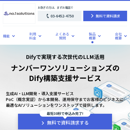
お急ぎの方は、まずお電話で
03-6452-4750
無料で資料請求
利用
よくある
製品
会社
機能
料金
質問
概要
概要
Difyで実現する次世代のLLM活用
ナンバーワンソリューションズの
Dify構築支援サービス
生成AI・LLM開発・導入支援サービス
PoC（概念実証）から本開発、運用保守までお客様のビジネスに
最適なAIソリューションをワンストップで提供します。
最短30秒で申込み完了!
無料で資料請求する