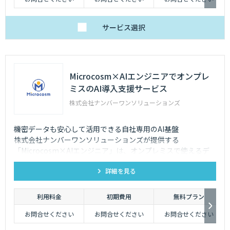
サービス
選択
Microcosm×AIエンジニアでオンプレ
ミスのAI導入支援サービス
株式会社ナンバーワンソリューションズ
機密データも安心して活用できる自社専用のAI基盤
株式会社ナンバーワンソリューションズが提供する
「Microcosm×AIエンジニア」は、オンプレミスで使えるデ
ータ活用に特化したAIソリューションをAIエンジニアが貴社の
詳細を見る
課題に合わせてカスタマイズするサービスです。社内に眠るデ
ータを「会社の資産」として生まれ変わらせることができま
す。
利用料金
初期費用
無料プラン
お問合せください
お問合せください
お問合せください