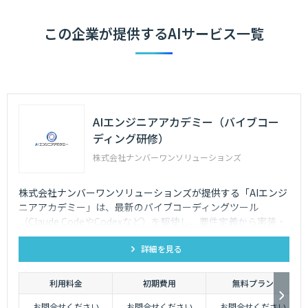
この企業が提供するAIサービス一覧
AIエンジニアアカデミー（バイブコー
ディング研修）
株式会社ナンバーワンソリューションズ
株式会社ナンバーワンソリューションズが提供する「AIエンジ
ニアアカデミー」は、最新のバイブコーディングツール
（Claude CodeやCodexなど）を駆使し、要件定義から実装・
テスト・レビューまで、AIとシステムを構築する開発プロセス
詳細を見る
を組織に実装する実践型の法人研修プログラムです。
利用料金
初期費用
無料プラン
お問合せください
お問合せください
お問合せください