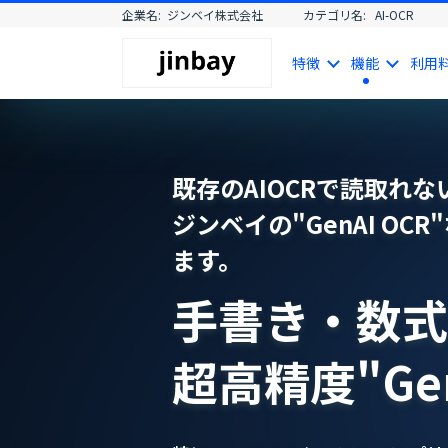
企業名:
ジンベイ株式会社
カテゴリ名:
AI-OCR
特徴
機能
利用
既存のAIOCRで読取れ
ジンベイの"GenAI O
ます。
手書き・数式
超高精度"Gen