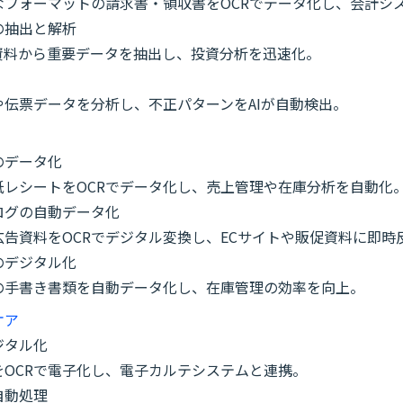
なフォーマットの請求書・領収書をOCRでデータ化し、会計シ
の抽出と解析
R資料から重要データを抽出し、投資分析を迅速化。
や伝票データを分析し、不正パターンをAIが自動検出。
のデータ化
紙レシートをOCRでデータ化し、売上管理や在庫分析を自動化
ログの自動データ化
告資料をOCRでデジタル変換し、ECサイトや販促資料に即時
のデジタル化
の手書き書類を自動データ化し、在庫管理の効率を向上。
ケア
ジタル化
をOCRで電子化し、電子カルテシステムと連携。
自動処理