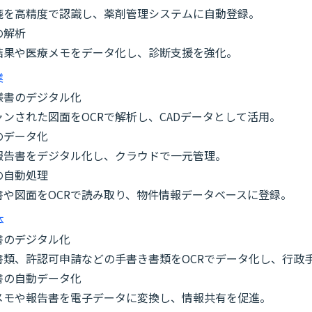
箋を高精度で認識し、薬剤管理システムに自動登録。
の解析
結果や医療メモをデータ化し、診断支援を強化。
業
様書のデジタル化
ンされた図面をOCRで解析し、CADデータとして活用。
のデータ化
報告書をデジタル化し、クラウドで一元管理。
の自動処理
書や図面をOCRで読み取り、物件情報データベースに登録。
体
書のデジタル化
書類、許認可申請などの手書き書類をOCRでデータ化し、行政
書の自動データ化
メモや報告書を電子データに変換し、情報共有を促進。