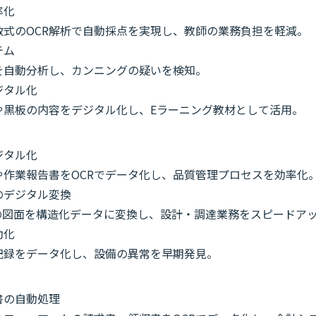
率化
数式のOCR解析で自動採点を実現し、教師の業務負担を軽減。
テム
を自動分析し、カンニングの疑いを検知。
ジタル化
や黒板の内容をデジタル化し、Eラーニング教材として活用。
ジタル化
や作業報告書をOCRでデータ化し、品質管理プロセスを効率化
のデジタル変換
きの図面を構造化データに変換し、設計・調達業務をスピードア
動化
記録をデータ化し、設備の異常を早期発見。
書の自動処理