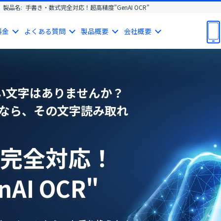
製品名:
手書き・数式完全対応！超高精度”GenAI OCR”
料金
よくある
質問
製品
概要
会社
概要
ない文字はありませんか？
CR"なら、その文字読み取れ
完全対応！
AI OCR"