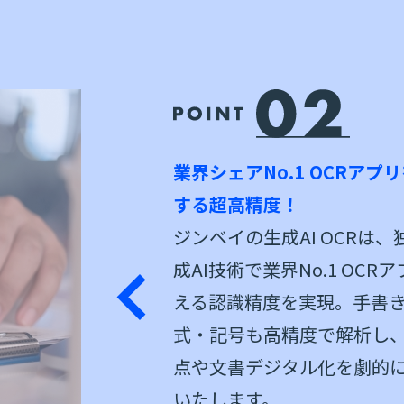
業界シェアNo.1 OCRアプ
する超高精度！
ジンベイの生成AI OCRは、
成AI技術で業界No.1 OCR
える認識精度を実現。手書
式・記号も高精度で解析し
点や文書デジタル化を劇的
いたします。