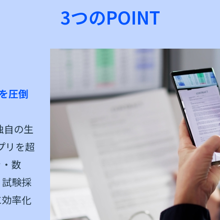
3つのPOINT
リを圧倒
独自の生
アプリを超
き・数
、試験採
に効率化