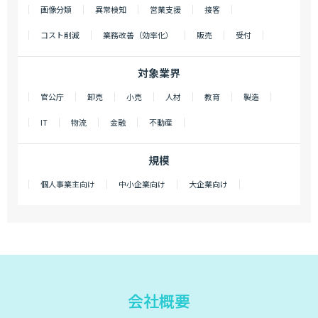
画像分類
異常検知
営業支援
接客
コスト削減
業務改善（効率化）
販売
受付
対象業界
官公庁
卸売
小売
人材
教育
製造
IT
物流
金融
不動産
規模
個人事業主向け
中小企業向け
大企業向け
会社概要