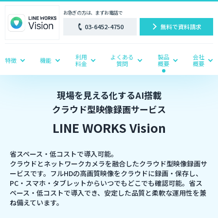
お急ぎの方は、まずお電話で
03-6452-4750
無料で資料請求
利用
よくある
製品
会社
特徴
機能
料金
質問
概要
概要
現場を見える化するAI搭載
クラウド型映像録画サービス
LINE WORKS Vision
省スペース・低コストで導入可能。
クラウドとネットワークカメラを融合したクラウド型映像録画サ
ービスです。フルHDの高画質映像をクラウドに録画・保存し、
PC・スマホ・タブレットからいつでもどこでも確認可能。省ス
ペース・低コストで導入でき、安定した品質と柔軟な運用性を兼
ね備えています。