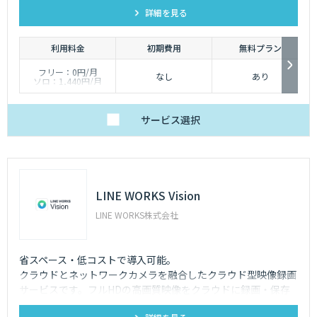
詳細を見る
しています。
利用料金
初期費用
無料プラン
フリー：0円/月
なし
あり
ソロ：1,440円/月
チーム：19,800円/月
ビジネス：54,000円/
月
エンタープライズ：
サービス
選択
162,000円/月
※年間契約の金額とな
ります。
LINE WORKS Vision
LINE WORKS株式会社
省スペース・低コストで導入可能。
クラウドとネットワークカメラを融合したクラウド型映像録画
サービスです。フルHDの高画質映像をクラウドに録画・保存
し、PC・スマホ・タブレットからいつでもどこでも確認可