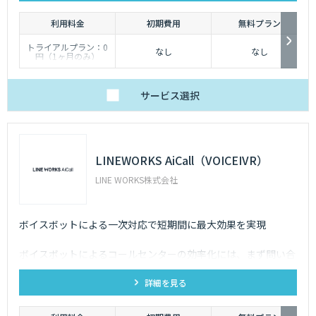
利用料金
初期費用
無料プラン
トライアルプラン：0
なし
なし
円（1ヶ月のみ）
ライトプラン：30,000
円/月（読み取り回数上
限800回）
スタンダード：50,000
サービス
選択
円/月（読み取り回数上
限2,000回）
アドバンスト：
100,000円/月（読み取
り回数上限5,000回）
※上記は年額契約の価
格です。
LINEWORKS AiCall（VOICEIVR）
LINE WORKS株式会社
ボイスボットによる一次対応で短期間に最大効果を実現
ボイスボットによるコールセンターの効率化には、まず問い合
わせ内容を把握することが重要です。 VOICEIVRで一次対応を
詳細を見る
自動化すれば、AI対応できるもの、人の対応が必要なものを把
握することができます。