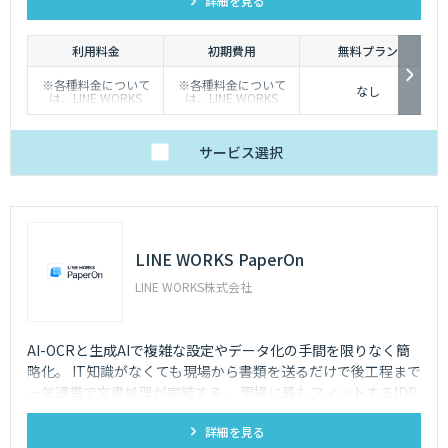
詳細を見る
能。省スペース・低コストで導入でき、安定した品質と柔軟な
運用性を兼ね備えています。
利用料金
初期費用
無料プラン
※各種料金について
※各種料金について
なし
は、LINE WORKS
は、LINE WORKS
Visionの販売店までお
Visionの販売店までお
問合せください。
問合せください。
サービス
選択
LINE WORKS PaperOn
LINE WORKS株式会社
AI-OCRと生成AIで複雑な設定やデータ化の手間を限りなく簡
略化。 IT知識がなくても現場から書類を送るだけで後工程まで
一気通貫で文書処理が完結する、 現場に最もフィットするIDP
ソリューションです。
詳細を見る